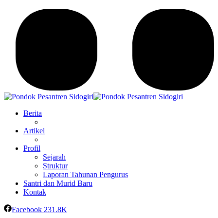
Berita
Artikel
Profil
Sejarah
Struktur
Laporan Tahunan Pengurus
Santri dan Murid Baru
Kontak
Facebook
231.8K