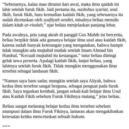
“Sebenarnya, kalau mau dirunut dari awal, maka ilmu qaidah ini
lahir setelah furuk fikih. Jadi pertama itu,
nashshus syariat,
usul
fikih, furuk fikih, baru kemudian kaidah fikih, yang sebenarnya itu
sudah dicetuskan oleh
syafiiyah
sendiri, misalnya beliau menulis
dalam kitab
ar-risalah,
” ujar beliau menjelaskan panjang lebar.
Pada awalnya, pria yang akrab di panggil Gus Muhib ini bercerita,
beliau berpikir tidak ada gunanya belajar ilmu usul atau kaidah fikih,
karena sudah banyak keterangan yang mengatakan, bahwa hampir
tidak mungkin ada mujtahid mutlak setelah Imam Ahmad bin
Hambal, “Kecuali mujtahid itu kesiangan,” tutur beliau diiringi
gelak tawa perserta. Apalagi kaidah fikih, lanjut beliau, yang
lahirnya setelah furuk fikih. Tidak mungkin menggunakan ilmu
tersebut sebagai landasan fikih.
“Namun saya baru sadar, mungkin setelah saya Aliyah, bahwa
kedua ilmu tersebut sangat berguna, sebagai penguat pada furuk
fikih. Saya tegaskan kembali, jangan sekali-kali belajar ilmu Usul
atau Kaidah Fikih sebelum Furuk Fikihnya matang,” jelas beliau.
Beliau sangat melarang belajar kedua ilmu tersebut sebelum
mumpuni dalam ilmu Furuk Fikinya, lantaran akan mengakibatkan
kesesatan ketika mencetuskan sebuah hukum.
===