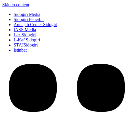
Skip to content
Sidogiri Media
Sidogiri Penerbit
Annajah Center Sidogiri
IASS Media
Laz Sidogiri
L-Kaf Sidogiri
STAISidogiri
Istinbat