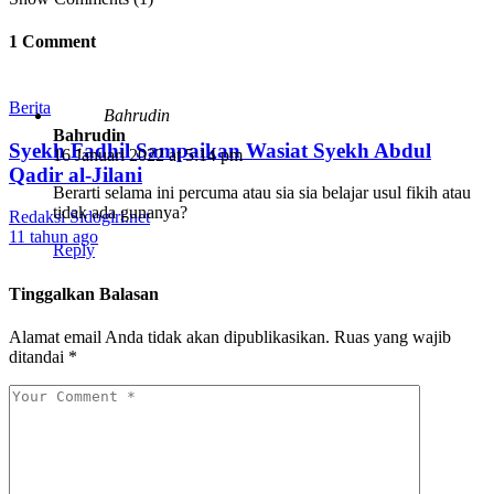
1 Comment
Berita
Bahrudin
Bahrudin
Syekh Fadhil Sampaikan Wasiat Syekh Abdul
16 Januari 2022 at 5:14 pm
Qadir al-Jilani
Berarti selama ini percuma atau sia sia belajar usul fikih atau
tidak ada gunanya?
Redaksi Sidogiri.net
11 tahun ago
Reply
Tinggalkan Balasan
Alamat email Anda tidak akan dipublikasikan.
Ruas yang wajib
ditandai
*