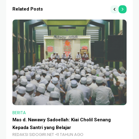
Related Posts
BERITA
MA
Mas d. Nawawy Sadoellah: Kiai Cholil Senang
[M
Kepada Santri yang Belajar
20
REDAKSI SIDOGIRI.NET
11 TAHUN AGO
RE