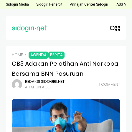
Sidogiri Media
Sidogiri Penerbit
Annajah Center Sidogiri
IASS Medi
HOME
AGENDA
BERITA
CB3 Adakan Pelatihan Anti Narkoba
Bersama BNN Pasuruan
REDAKSI SIDOGIRI.NET
1 COMMENT
4 TAHUN AGO