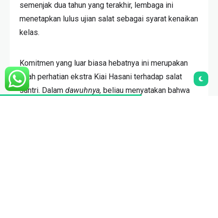
semenjak dua tahun yang terakhir, lembaga ini
menetapkan lulus ujian salat sebagai syarat kenaikan
kelas.
Komitmen yang luar biasa hebatnya ini merupakan
buah perhatian ekstra Kiai Hasani terhadap salat
santri. Dalam
dawuhnya,
beliau menyatakan bahwa
salat merupakan standar keberhasilan pendidikan di
Pondok Pesantren Sidogiri. Jika salat santri baik,
berarti pendidikan berhasil; salat santri jelek, berarti
pendidikan gagal total.
Kiai Hasani memang lebih sering memerankan
sebagai sosok yang mengerem langkah Pondok
Pesantren Sidogiri agar tidak bergeser dari visi
semula: ingin mencetak
‘ibadillâh ashshâlihîn.
Beliau