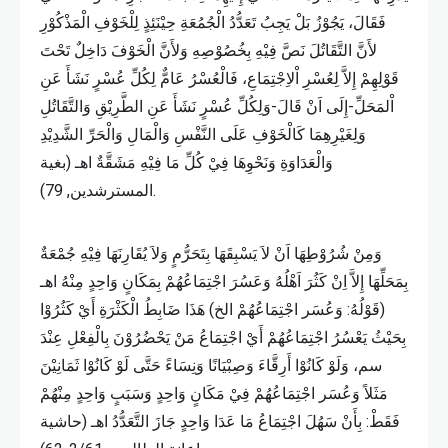
فَقَالَ، يَجُوْزُ بَلْ يَجِبُ تَعَدُّدُ الْجُمُعَةِ حِيْنَئِذٍ لِلْخَوْفِ الْمَذْكُوْرِ
لأَنَّ التَّقَاتُلَ نَصَّ فِيْهِ بِخُصُوْصِهِ وَلأَنَّ الْخَوْفَ دَاخِلٌ تَحْتَ
قَوْلِهِمْ إِلاَّ لِعُسْرِ اْلاِجْتِمَاعِ، فَالْعُسْرُ عَامٌّ لِكُلِّ عُسْرٍ نَشَأَ عَنِ
اْلمَحَلِّ-إِلَى اَنْ قَالَ-وَلِكُلِّ عُسْرٍ نَشَأَ عَنِ الطَّرِيْقِ وَالتَّقَاتُلِ
وَلِغَيْرِهِمَا كَالْخَوْفِ عَلَى النَّفْسِ وَالْمَالِ وَالْحَرِّ الشَّدِيْدِ
وَالْعَدَاوَةِ وَنَحْوِهَا فِيْ كُلِّ مَا فِيْهِ مَشَقَّةٌ اهـ (بغية
المسترشدين, 79).
وَمِنْ شُرُوْطِهَا اَنْ لاَ يَسْبِقَهَا بِتَحَرُّمٍ وَلاَ يُقَارِنَهَا فِيْهِ جُمْعَةٌ
بِمَحَلِّهَا إِلاَّ اِنْ كَثُرَ اَهْلُهُ وَعَسُرَ اجْتِمَاعُهُمْ بِمَكَانٍ وَاحِدٍ مِنْهُ اهـ
(قَوْلُهُ: وَعُسَر اجْتِمَاعُهُمْ الخ) هَذَا ضَابِطُ الْكَثْرَةِ أَيْ كَثُرُوْا
بِحَيْثُ يَعْسُرُ اجْتِمَاعُهُمْ أَيْ اجْتِمَاعُ مَنْ يَحْضُرُوْنَ بِالْفِعْلِ عِنْدَ
سم، وَلَوْ كَانُوْا أَرِقَّاءَ وَصِبْيَانًا وَنِسَاءً حَتَّى لَوْ كَانُوْا ثَمَانِيْنَ
مَثَلاً وَعُسَر اجْتِمَاعُهُمْ فِيْ مَكَانٍ وَاحِدٍ وَسَبَبٍ وَاحِدٍ مِنْهُمْ
فَقَطْ: بِأَنْ سَهُلَ اجْتِمَاعُ مَا عَدَا وَاحِدٍ جَازَ التَّعَدُّدُ اهـ (حاشية