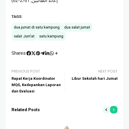
إعانة الطالبين, 2/61-62).
TAGS:
dua jumat di satu kampung
dua salat jumat
salat Jum'at
satu kampung
Shares:
PREVIOUS POST
NEXT POST
Rapat Kerja Koordinator
Libur Sekolah hari Jumat
MQS, Kedepankan Laporan
dan Evaluasi
Related Posts