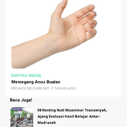
BAHTSUL MASAIL
BA
Memegang Anus Buatan
Na
REDAKSI SIDOGIRI.NET
7 TAHUN AGO
RE
Baca Juga!
58 Ranting Ikuti Muammar Tsanawiyah,
Ajang Evaluasi Hasil Belajar Antar-
Madrasah