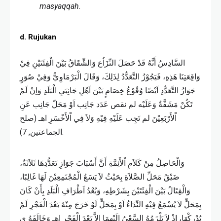
masyaqqah
.
d. Rujukan
السَّادِسُ أَنَّهُ قَدْ حَصَلَ النِّزَاُع وَالشِّقَاقُ بَيْنَ الْفِئَتَيْنِ فِيْ
وَاقِعَتِنَا هَذِهِ، فَيَجُوْزُ التَّعَدُّدُ لِذَلِكَ، وَقَالَ الْبَرْمَاوِيُّ وَفِيْ صُوَرٍ
جَوَازُ التَّعَدُّدِ اَيْضًا وُقُوْعُ خِصَامٍ بَيْنَ اَهْلِ جَانِبَيِ الْبَلَدِ وَاِنْ لَمْ
تَكُنْ مَشَقَّةٌ وَعَلَيْه لم نقص عَدَد جَانِب اَوْ مَحَلّ جَانِب عَنِ
اْلأَرْبَعِيْنَ لم تَجِب عَلَيْهِ فِيْهِ وَلاَ فِي اْلأَخْسَرِ اهـ (صلح
الجماعتين, 7).
وَالْحَاصِلُ مِنْ كَلاَمِ اْلأَئِمَّةِ أَنَّ أَسْبَابَ جَوَازِ تَعَدُّدِهَا ثَلاَثَةٌ،
ضَيْقُ مَحَلِّ الصَّلاَةِ بِحَيْثُ لاَ يَسَعُ الْمُجْتَمِعِيْنَ لَهَا غَالِبًا،
وَالْقِتَالُ بَيْنَ الْفِئَتَيْنَ بِشَرْطِهِ، وَبُعْدُ اَطْرَافِ الْبَلَدِ بِأَنْ كَانَ
بِمَحَلٍّ لاَ يُسْمَعُ فِيْهِ النِّدَاءُ اَوْ بِمَحَلٍّ لَوْ خَرَجَ مِنْهُ بَعْدَ الْفَجْرِ لَمْ
يُدْرِكْهَا، اِذْ لاَ يَلْزَمُهُ السَّعْيُ إِلَيْهِمَا اِلاَّ بَعْدَ الْفَجْرِ اهـ وَخَالَفَهُ ي