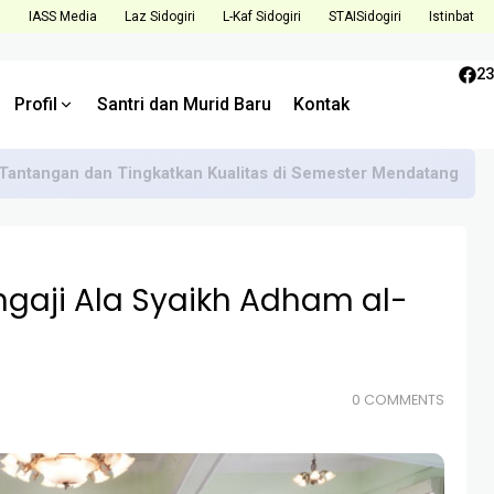
i
IASS Media
Laz Sidogiri
L-Kaf Sidogiri
STAISidogiri
Istinbat
23
Profil
Santri dan Murid Baru
Kontak
Tantangan dan Tingkatkan Kualitas di Semester Mendatang
ngaji Ala Syaikh Adham al-
0 COMMENTS