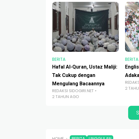
BERITA
BERITA
Hafal Al-Quran, Ustaz Maliji:
Engli
Tak Cukup dengan
Adaka
REDAKS
Mengulang Bacaannya
2 TAH
REDAKSI SIDOGIRI.NET
2 TAHUN AGO
S
HOME
BERITA
UNGGULAN