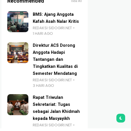
Recommended
View All
BMS: Ajang Anggota
Kafah Asah Nalar Kritis
REDAKSI SIDOGIRI.NET
1 HARI AGO
Direktur ACS Dorong
Anggota Hadapi
Tantangan dan
Tingkatkan Kualitas di
Semester Mendatang
REDAKSI SIDOGIRI.NET
3 HARI AGO
Rapat Triwulan
Sekretariat: Tugas
sebagai Jalan Khidmah
kepada Masyayikh
REDAKSI SIDOGIRI.NET
4 HARI AGO