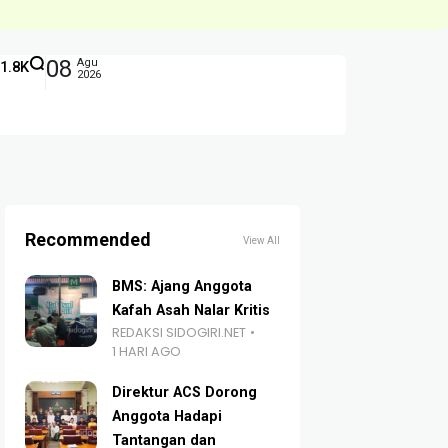
08
Agu
1.8K
2026
Recommended
View All
BMS: Ajang Anggota
Kafah Asah Nalar Kritis
REDAKSI SIDOGIRI.NET
1 HARI AGO
Direktur ACS Dorong
Anggota Hadapi
Tantangan dan