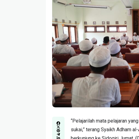
“Pelajarilah mata pelajaran yan
sukai,” terang Syaikh Adham al
berkunjung ke Sidogiri Jumat, (