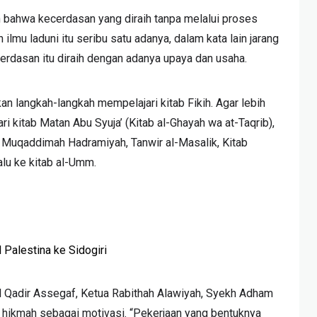
 bahwa kecerdasan yang diraih tanpa melalui proses
 ilmu laduni itu seribu satu adanya, dalam kata lain jarang
cerdasan itu diraih dengan adanya upaya dan usaha.
kan langkah-langkah mempelajari kitab Fikih. Agar lebih
i kitab Matan Abu Syuja’ (Kitab al-Ghayah wa at-Taqrib),
 Muqaddimah Hadramiyah, Tanwir al-Masalik, Kitab
alu ke kitab al-Umm.
 Palestina ke Sidogiri
l Qadir Assegaf, Ketua Rabithah Alawiyah, Syekh Adham
ikmah sebagai motivasi. “Pekerjaan yang bentuknya