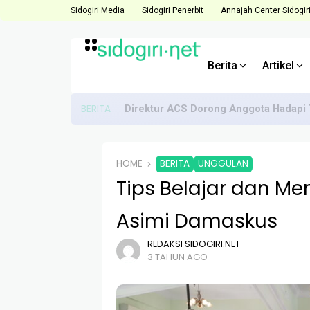
Sidogiri Media
Sidogiri Penerbit
Annajah Center Sidogir
Berita
Artikel
BERITA
Direktur ACS Dorong Anggota Hadapi 
HOME
BERITA
UNGGULAN
Tips Belajar dan Me
Asimi Damaskus
REDAKSI SIDOGIRI.NET
3 TAHUN AGO