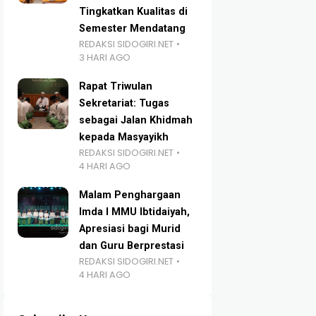
Tingkatkan Kualitas di
Semester Mendatang
REDAKSI SIDOGIRI.NET
3 HARI AGO
Rapat Triwulan
Sekretariat: Tugas
sebagai Jalan Khidmah
kepada Masyayikh
REDAKSI SIDOGIRI.NET
4 HARI AGO
Malam Penghargaan
Imda I MMU Ibtidaiyah,
Apresiasi bagi Murid
dan Guru Berprestasi
REDAKSI SIDOGIRI.NET
4 HARI AGO