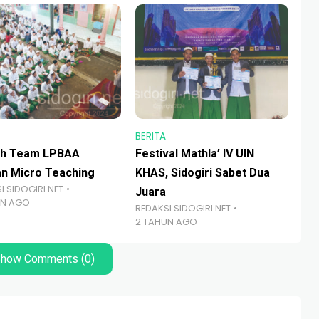
BERITA
BER
sh Team LPBAA
Festival Mathla’ IV UIN
Ku
n Micro Teaching
KHAS, Sidogiri Sabet Dua
M. 
I SIDOGIRI.NET
Juara
Ba
UN AGO
REDAKSI SIDOGIRI.NET
RED
2 TAHUN AGO
2 
how Comments (0)