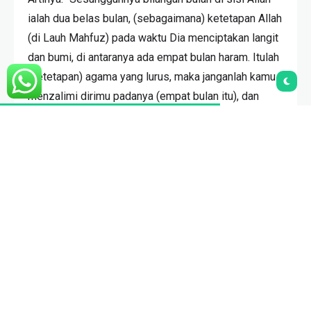
ialah dua belas bulan, (sebagaimana) ketetapan Allah
(di Lauh Mahfuz) pada waktu Dia menciptakan langit
dan bumi, di antaranya ada empat bulan haram. Itulah
(ketetapan) agama yang lurus, maka janganlah kamu
menzalimi dirimu padanya (empat bulan itu), dan
perangilah orang-orang musyrik semuanya
sebagaimana mereka pun memerangi kamu
semuanya. Ketahuilah sesungguhnya Allah bersama
orang-orang yang bertakwa.(QS. at-Taubah [9]: 36).
BACA JUGA:
Habib Abdullah bin Abdurrahman (Yaman):
Bulan Rajab, Bulan Penuh Ampunan