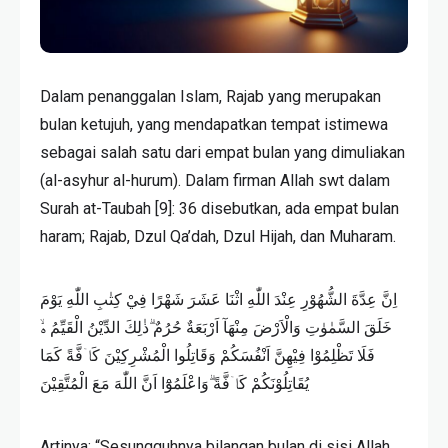
Dalam penanggalan Islam, Rajab yang merupakan
bulan ketujuh, yang mendapatkan tempat istimewa
sebagai salah satu dari empat bulan yang dimuliakan
(al-asyhur al-hurum). Dalam firman Allah swt dalam
Surah at-Taubah [9]: 36 disebutkan, ada empat bulan
haram; Rajab, Dzul Qa’dah, Dzul Hijah, dan Muharam.
اِنَّ عِدَّةَ الشُّهُوْرِ عِنْدَ اللّٰهِ اثْنَا عَشَرَ شَهْرًا فِيْ كِتٰبِ اللّٰهِ يَوْمَ
خَلَقَ السَّمٰوٰتِ وَالْاَرْضَ مِنْهَآ اَرْبَعَةٌ حُرُمٌ ۗذٰلِكَ الدِّيْنُ الْقَيِّمُ ەۙ
فَلَا تَظْلِمُوْا فِيْهِنَّ اَنْفُسَكُمْ وَقَاتِلُوا الْمُشْرِكِيْنَ كَاۤفَّةً كَمَا
يُقَاتِلُوْنَكُمْ كَاۤفَّةً ۗوَاعْلَمُوْٓا اَنَّ اللّٰهَ مَعَ الْمُتَّقِيْنَ
Artinya: “Sesungguhnya bilangan bulan di sisi Allah