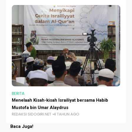
BERITA
AR
Menelaah Kisah-kisah Israiliyat bersama Habib
Sa
RE
Mustofa bin Umar Alaydrus
REDAKSI SIDOGIRI.NET
4 TAHUN AGO
Baca Juga!