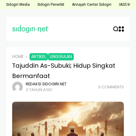
Sidogiri Media
Sidogiri Penerbit
Annajah Center Sidogiri
IASS Medi
HOME
ARTIKEL
UNGGULAN
Tajuddin As-Subuki; Hidup Singkat
Bermanfaat
REDAKSI SIDOGIRI.NET
0 COMMENTS
3 TAHUN AGO