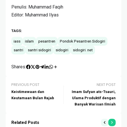
Penulis: Muhammad Faqih
Editor: Muhammad Ilyas
TAGS:
iass
islam
pesantren
Pondok Pesantren Sidogiri
santri
santri sidogiri
sidogiri
sidogiri. net
Shares:
PREVIOUS POST
NEXT POST
Keistimewaan dan
Imam Sufyan ats-Tsauri,
Keutamaan Bulan Rajab
Ulama Produktif dengan
Banyak Warisan Ilmiah
Related Posts