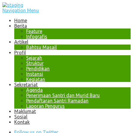
Navigation Menu
Home
Berita
Feature
Infografis
Artikel
Bahtsu Masail
Profil
Sejarah
Struktur
Pendidikan
Instansi
Kegiatan
Sekretariat
Agenda
Penerimaan Santri dan Murid Baru
Pendaftaran Santri Ramadan
Laporan Pengurus
Maklumat
Sosial
Kontak
Follow us on Twitter