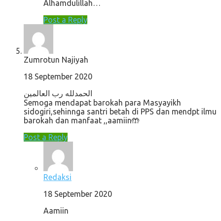
Alhamdulillah…
Post a Reply
Zumrotun Najiyah
18 September 2020
الحمدلله رب العالمين
Semoga mendapat barokah para Masyayikh
sidogiri,sehinnga santri betah di PPS dan mendpt ilmu
barokah dan manfaat ,,aamiin🤲
Post a Reply
Redaksi
18 September 2020
Aamiin