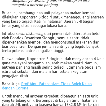
tampilannya terbilang unik ini diharapkan bisa
mengatasi antrean panjang.
Bulan ini, pembangunan unit pelayanan makan kembali
dilakukan Kopontren Sidogiri untuk menanggulangi antrean
yang kerap terjadi. Kali ini, halaman Daerah J-II bagian
timur yang dipilih sebagai lokasi baru.
Intruksi
social distancing
dari pemerintah diterapkan betul
oleh Pondok Pesantren Sidogiri, semua santri tidak
diperkenankan membeli dan mengonsumsi makanan dari
luar pesantren. Dengan jumlah santri yang begitu banyak,
tentu potensi antre sangatlah tinggi.
Di awal tahun, Kopontren Sidogiri sudah menyiapkan 4 Unit
guna melayani pengambilan jatah makan santri. Namun,
antrean panjang masih sering terjadi, utamanya pada jam
istirahat sekolah dan malam hari setelah kegiatan
pengajian kitab.
Baca Juga:
Prof Ainul Fatah: Islam Tidak Boleh Kalah
dengan Corona
Untuk mengurai antrean tersebut, dibangunlah satu unit
yang terbilang unik. Bertempat di bagian timur halaman
daerah J-II, unit yang luasnya hanya 15×2,8 M². Ini terdiri