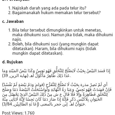
Najiskah darah yang ada pada telur itu?
Bagaimanakah hukum memakan telur tersebut?
c. Jawaban
Bila telur tersebut dimungkinkan untuk menetas,
maka dihukumi suci. Namun jika tidak, maka dihukumi
najis.
Boleh, bila dihukumi suci (yang mungkin dapat
ditetaskan). Haram, bila dihukumi najis (tidak
mungkin dapat ditetaskan).
d. Rujukan
إِذَا فَسَدَ البَيْضُ بِحَيْثُ لَايَصْلُحُ لِلتَّخَلُّقِ فَهُوَ نَجِسٌ وَكَذَا بَيْضُ المَيْتَةِ وَمَا
عَدَا ذَلِكَ طَاهِرٌ مَأْكُوْلٌ اهـ (نهاية الزين, 39).
(قوله: وَدَمُ بَيْضَةٍ لَمْ تَفْسُدْ) أي لَمْ تَصِرْ مذرة بِحَيْثُ لَا تَصْلُحُ لِلتَّفَرُّخِ
فَإِنْ فَسَدَتْ فَهُوَ نَجِسٌ. وَعِبَا رَةُ النِّهَايَةِ وَلَوِاسْتَحَلَّتْ البَيْضَةُ دَمًا وَصَلَحَ
لِلتَّخَلُّقِ فَطَاهِرَةٌ وَإِلَّا فَلَا قَالَ ع ش مِنْ ذَلِكَ البَيْضُ الذِىْ يَحْصُلُ مِنَ
الحَيَوَانِ بِلَاكَبْسِ ذَكَرٍ فَإِنَّهُ إِذَا صَارَ دَمًا كَانَ نَجِسًا لِاَنَّهُ لَايَأْتِى مِنْهُ
حَيَوَانٌ اهـ إبن حجر بالمغنى (إِعَا نَةِ الطَّالِبِيْن, 3/84).
Post Views:
1.760