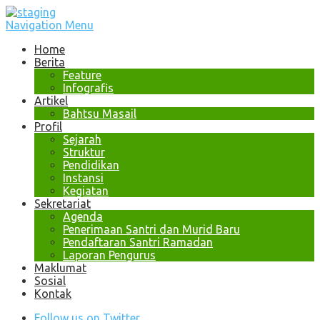
Navigation Menu
Home
Berita
Feature
Infografis
Artikel
Bahtsu Masail
Profil
Sejarah
Struktur
Pendidikan
Instansi
Kegiatan
Sekretariat
Agenda
Penerimaan Santri dan Murid Baru
Pendaftaran Santri Ramadan
Laporan Pengurus
Maklumat
Sosial
Kontak
Follow us on Twitter