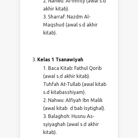
Nahwu: Al-Imrity (awal s.d
akhir kitab).
Sharraf: Nazdm Al-
Maqshud (awal s.d akhir
kitab).
Kelas
1 Tsanawiyah
Baca Kitab: Fathul Qorib
(awal s.d akhir kitab).
Tuhfah At-Tullab (awal kitab
s.d kitabasshiyam).
Nahwu: Alfiyah Ibn Malik
(awal kitab d bab Isytighal).
Balaghoh: Husnu As-
syiyaghah (awal s.d akhir
kitab).