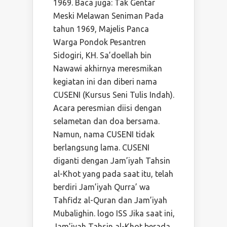
1969. Baca juga: Tak Gentar
Meski Melawan Seniman Pada
tahun 1969, Majelis Panca
Warga Pondok Pesantren
Sidogiri, KH. Sa’doellah bin
Nawawi akhirnya meresmikan
kegiatan ini dan diberi nama
CUSENI (Kursus Seni Tulis Indah).
Acara peresmian diisi dengan
selametan dan doa bersama.
Namun, nama CUSENI tidak
berlangsung lama. CUSENI
diganti dengan Jam’iyah Tahsin
al-Khot yang pada saat itu, telah
berdiri Jam’iyah Qurra’ wa
Tahfidz al-Quran dan Jam’iyah
Mubalighin. logo ISS Jika saat ini,
Jam’iyah Tahsin al-Khot berada