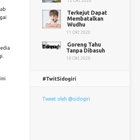
12 Okt 2020
tab
Terkejut Dapat
gai
Membatalkan
Wudhu
11 Okt 2020
Goreng Tahu
sedia
Tanpa Dibasuh
i.
10 Okt 2020
ini
#TwitSidogiri
Tweet oleh @sidogiri