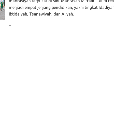
madrasiyah terpusat di sini. Madrasah Miftahul Ulum ter
menjadi empat jenjang pendidikan, yakni tingkat Idadiyah
Ibtidaiyah, Tsanawiyah, dan Aliyah.
_