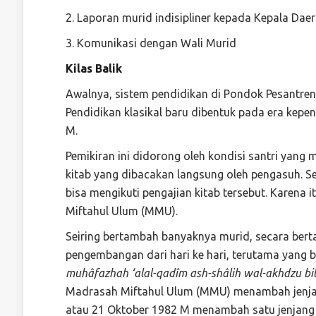
2. Laporan murid indisipliner kepada Kepala Daer
3. Komunikasi dengan Wali Murid
Kilas Balik
Awalnya, sistem pendidikan di Pondok Pesantren
Pendidikan klasikal baru dibentuk pada era kepe
M.
Pemikiran ini didorong oleh kondisi santri yang
kitab yang dibacakan langsung oleh pengasuh. S
bisa mengikuti pengajian kitab tersebut. Karena
Miftahul Ulum (MMU).
Seiring bertambah banyaknya murid, secara ber
pengembangan dari hari ke hari, terutama yang b
muhâfazhah ‘alal-qadîm ash-shâlih wal-akhdzu bil
Madrasah Miftahul Ulum (MMU) menambah jenja
atau 21 Oktober 1982 M menambah satu jenjang lag