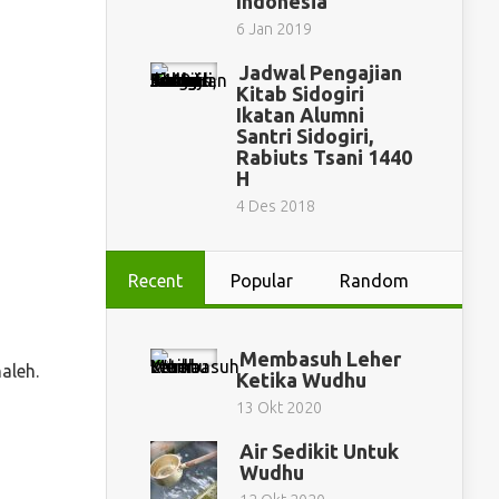
Indonesia
6 Jan 2019
Jadwal Pengajian
Kitab Sidogiri
Ikatan Alumni
Santri Sidogiri,
Rabiuts Tsani 1440
H
4 Des 2018
Recent
Popular
Random
Membasuh Leher
aleh.
Ketika Wudhu
13 Okt 2020
Air Sedikit Untuk
Wudhu