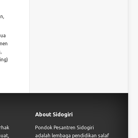
n,
dua
emen
,
ing)
About Sidogiri
rhak
Pondok Pesantren Sidogiri
uat,
adalah lembaga pendidikan salaf