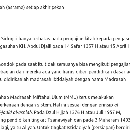
ah (asrama) setiap akhir pekan
 Sidogiri hanya terbatas pada pengajian kitab kepada pengasu
ngasuhan KH. Abdul Djalil pada 14 Safar 1357 H atau 15 April 
 mondok pada saat itu tidak semuanya bisa mengikuti pengajia
ebagian dari mereka ada yang harus diberi pendidikan dasar a
 itu didirikanlah madrasah Ibtidaiyah dengan nama Madrasah
tahap Madrasah Miftahul Ulum (MMU) terus melakukan
erkenaan dengan sistem. Hal ini sesuai dengan prinsip
al-
-jadîd al-ashlah.
Pada Dzul Hijjah 1376 H atau Juli 1957 M,
ng pendidikan tingkat Tsanawiyah dan pada 3 Muharam 140
i, yaitu Aliyah. Untuk tingkat Istidadiyah (persiapan) berdiri