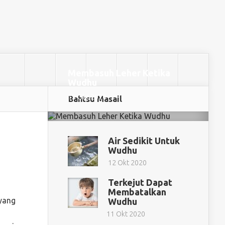
Membasuh Leher Ketika
Wudhu
13 Okt 2020
Bahtsu Masail
Air Sedikit Untuk
Wudhu
12 Okt 2020
Terkejut Dapat
Membatalkan
 yang
Wudhu
11 Okt 2020