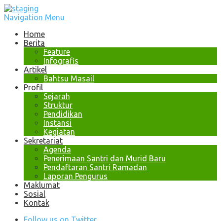
Navigation Menu
Home
Berita
Feature
Infografis
Artikel
Bahtsu Masail
Profil
Sejarah
Struktur
Pendidikan
Instansi
Kegiatan
Sekretariat
Agenda
Penerimaan Santri dan Murid Baru
Pendaftaran Santri Ramadan
Laporan Pengurus
Maklumat
Sosial
Kontak
Follow us on Twitter