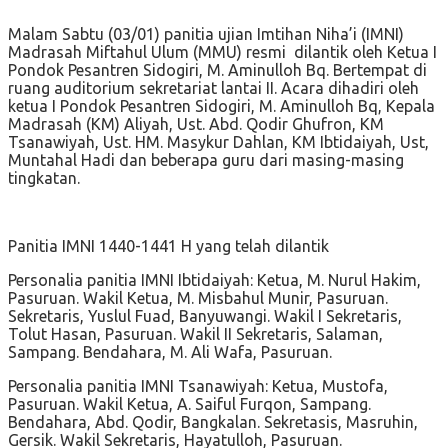
Malam Sabtu (03/01) panitia ujian Imtihan Niha’i (IMNI)
Madrasah Miftahul Ulum (MMU) resmi dilantik oleh Ketua I
Pondok Pesantren Sidogiri, M. Aminulloh Bq. Bertempat di
ruang auditorium sekretariat lantai II. Acara dihadiri oleh
ketua I Pondok Pesantren Sidogiri, M. Aminulloh Bq, Kepala
Madrasah (KM) Aliyah, Ust. Abd. Qodir Ghufron, KM
Tsanawiyah, Ust. HM. Masykur Dahlan, KM Ibtidaiyah, Ust,
Muntahal Hadi dan beberapa guru dari masing-masing
tingkatan.
Panitia IMNI 1440-1441 H yang telah dilantik
Personalia panitia IMNI Ibtidaiyah: Ketua, M. Nurul Hakim,
Pasuruan. Wakil Ketua, M. Misbahul Munir, Pasuruan.
Sekretaris, Yuslul Fuad, Banyuwangi. Wakil I Sekretaris,
Tolut Hasan, Pasuruan. Wakil II Sekretaris, Salaman,
Sampang. Bendahara, M. Ali Wafa, Pasuruan.
Personalia panitia IMNI Tsanawiyah: Ketua, Mustofa,
Pasuruan. Wakil Ketua, A. Saiful Furqon, Sampang.
Bendahara, Abd. Qodir, Bangkalan. Sekretasis, Masruhin,
Gersik. Wakil Sekretaris, Hayatulloh, Pasuruan.