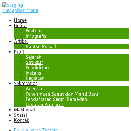
Navigation Menu
Home
Berita
Feature
Infografis
Artikel
Bahtsu Masail
Profil
Sejarah
Struktur
Pendidikan
Instansi
Kegiatan
Sekretariat
Agenda
Penerimaan Santri dan Murid Baru
Pendaftaran Santri Ramadan
Laporan Pengurus
Maklumat
Sosial
Kontak
Follow us on Twitter