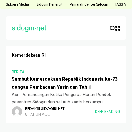
Sidogiri Media
Sidogiri Penerbit
Annajah Center Sidogiri
IASS Medi
Kemerdekaan RI
BERITA
Sambut Kemerdekaan Republik Indonesia ke-73
dengan Pembacaan Yasin dan Tahlil
Asri: Pemandangan Ketika Pengurus Harian Pondok
pesantren Sidogiri dan seluruh santri berkumpul
REDAKSI SIDOGIRI.NET
dilapangan dalam acara pembacaan tahlil dan yasin
KEEP READING
8 TAHUN AGO
untuk pahlawan bangsa. Sebelum memperingati Hari
Kemerdekaan yang ditandai dengan upacara pengibaran