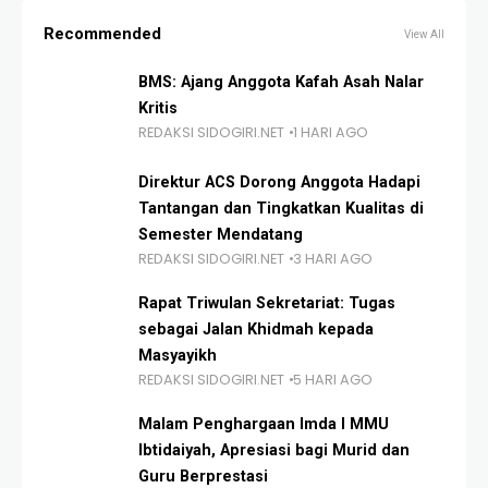
Recommended
View All
BMS: Ajang Anggota Kafah Asah Nalar
Kritis
REDAKSI SIDOGIRI.NET
1 HARI AGO
Direktur ACS Dorong Anggota Hadapi
Tantangan dan Tingkatkan Kualitas di
Semester Mendatang
REDAKSI SIDOGIRI.NET
3 HARI AGO
Rapat Triwulan Sekretariat: Tugas
sebagai Jalan Khidmah kepada
Masyayikh
REDAKSI SIDOGIRI.NET
5 HARI AGO
Malam Penghargaan Imda I MMU
Ibtidaiyah, Apresiasi bagi Murid dan
Guru Berprestasi