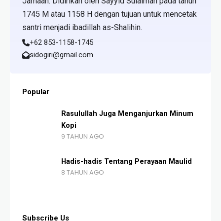
Jamaah. Didirikan oleh Sayyid Sulaiman pada tahun
1745 M atau 1158 H dengan tujuan untuk mencetak
santri menjadi ibadillah as-Shalihin.
+62 853-1158-1745
sidogiri@gmail.com
Popular
Rasulullah Juga Menganjurkan Minum
Kopi
9 TAHUN AGO
Hadis-hadis Tentang Perayaan Maulid
8 TAHUN AGO
Subscribe Us