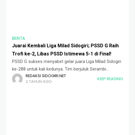
BERITA
Juarai Kembali Liga Milad Sidogiri; PSSD G Raih
Trofi ke-2, Libas PSSD Istimewa 5-1 di Final!
PSSD G sukses menyabet gelar juara Liga Milad Sidogiri
ke-288 untuk kali kedunya. Tim berjuluk Serambi
REDAKSI SIDOGIRI.NET
Madinah ini, libas PSSD Istimewa dengan skor telak 5-1
KEEP READING
2 TAHUN AGO
pada laga final yang digelar