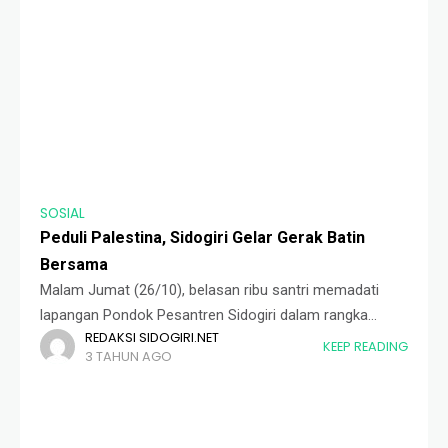
SOSIAL
Peduli Palestina, Sidogiri Gelar Gerak Batin
Bersama
Malam Jumat (26/10), belasan ribu santri memadati
lapangan Pondok Pesantren Sidogiri dalam rangka
REDAKSI SIDOGIRI.NET
Gerak Batin Sidogiri untuk Palestina. Acara ini sebagai
KEEP READING
3 TAHUN AGO
bentuk kepedulian Sidogiri kepada muslim Palestina
yang kini masih