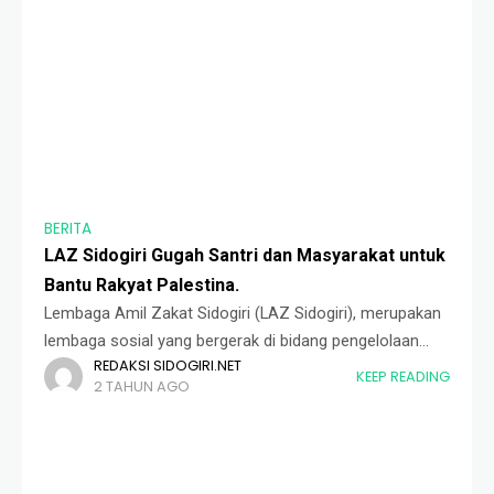
BERITA
LAZ Sidogiri Gugah Santri dan Masyarakat untuk
Bantu Rakyat Palestina.
Lembaga Amil Zakat Sidogiri (LAZ Sidogiri), merupakan
lembaga sosial yang bergerak di bidang pengelolaan
REDAKSI SIDOGIRI.NET
zakat, infaq, dan sedekah melalui program
KEEP READING
2 TAHUN AGO
pemberdayaan masyarakat. Untuk yang kali keduanya
sejak tahun kemarin, LAZ