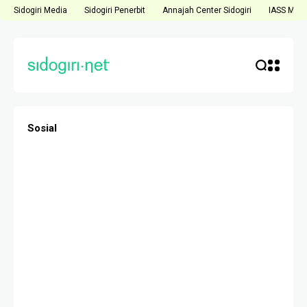
Sidogiri Media
Sidogiri Penerbit
Annajah Center Sidogiri
IASS Medi
Sosial