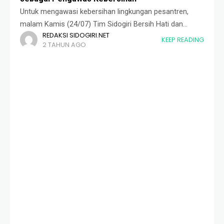
Untuk mengawasi kebersihan lingkungan pesantren,
malam Kamis (24/07) Tim Sidogiri Bersih Hati dan
REDAKSI SIDOGIRI.NET
Bersih Lingkungan (Bihali) mengundang seluruh staf
KEEP READING
2 TAHUN AGO
kelas Madrasah Miftahul Ulum (MMU) Aliyah di Ruang
Auditorium Kantor Sekretariat