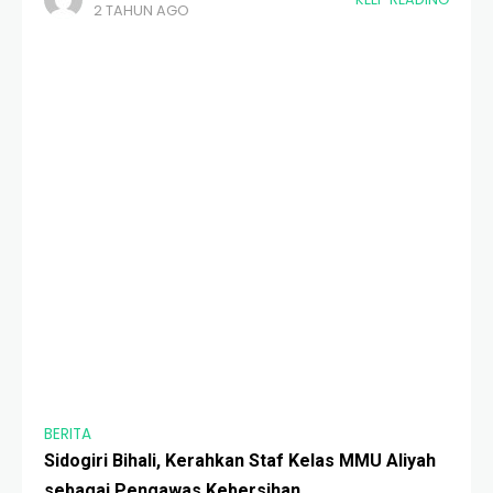
2 TAHUN AGO
yang akan terjadi pada waktu mendatang supaya
BERITA
Sidogiri Bihali, Kerahkan Staf Kelas MMU Aliyah
sebagai Pengawas Kebersihan