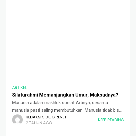
ARTIKEL
Silaturahmi Memanjangkan Umur, Maksudnya?
Manusia adalah makhluk sosial. Artinya, sesama
manusia pasti saling membutuhkan. Manusia tidak bisa
REDAKSI SIDOGIRI.NET
hidup sendiri-sendiri, sebab mereka tidak bisa
KEEP READING
2 TAHUN AGO
memenuhi segala kebutuhan kesehariannya tanpa
bantuan orang lain. Karena inilah muncul