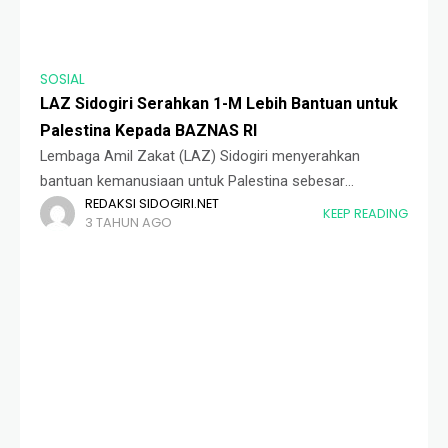
SOSIAL
LAZ Sidogiri Serahkan 1-M Lebih Bantuan untuk
Palestina Kepada BAZNAS RI
Lembaga Amil Zakat (LAZ) Sidogiri menyerahkan
bantuan kemanusiaan untuk Palestina sebesar
REDAKSI SIDOGIRI.NET
Rp.1.063.700.000 kepada Badan Amil Zakat Nasional
KEEP READING
3 TAHUN AGO
(BAZNAS) RI. Turut hadir dalam penyerahan, Pengasuh
Pondok Pesantren Sidogiri, K.H. A. Fuad