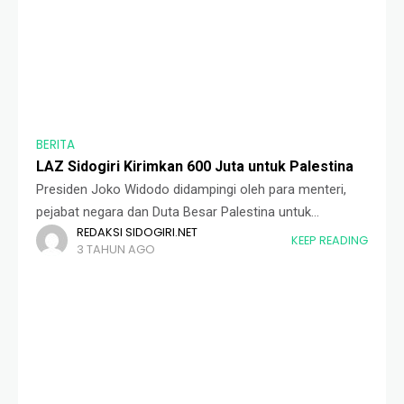
BERITA
LAZ Sidogiri Kirimkan 600 Juta untuk Palestina
Presiden Joko Widodo didampingi oleh para menteri,
pejabat negara dan Duta Besar Palestina untuk
REDAKSI SIDOGIRI.NET
Indonesia Zuhair Al-Shun melepas bantuan
KEEP READING
3 TAHUN AGO
kemanusiaan untuk Palestina, di Bandara Halim Perdana
Kusuma, Jakarta, Sabtu (4/11).