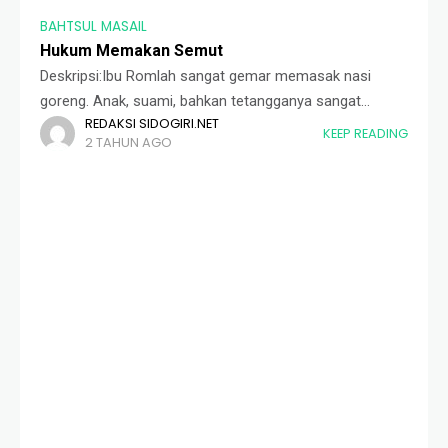
BAHTSUL MASAIL
Hukum Memakan Semut
Deskripsi:Ibu Romlah sangat gemar memasak nasi
goreng. Anak, suami, bahkan tetangganya sangat
REDAKSI SIDOGIRI.NET
menyukai masakannya. Suatu ketika, karena lupa
KEEP READING
2 TAHUN AGO
menutup wadah gula, bumbu nasi goreng racikan bu
Romlah tanpa ia sadari