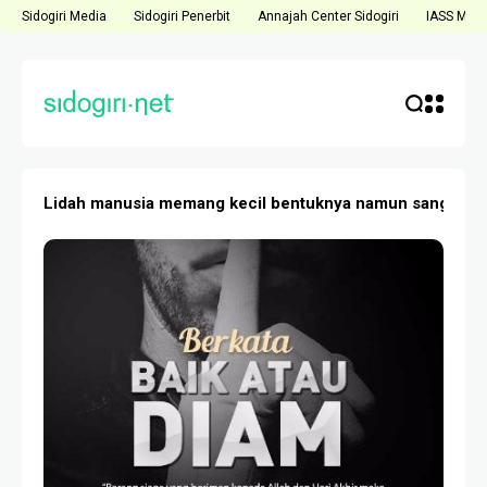
Sidogiri Media
Sidogiri Penerbit
Annajah Center Sidogiri
IASS Medi
Lidah manusia memang kecil bentuknya namun sangat bes