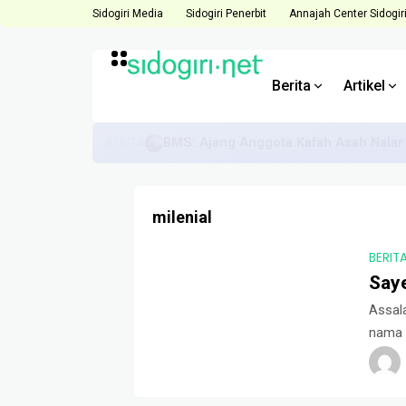
Sidogiri Media
Sidogiri Penerbit
Annajah Center Sidogir
Berita
Artikel
BERITA
Direktur ACS Dorong Anggota Hadapi 
milenial
BERIT
Say
Assal
nama 
tetap 
Perin