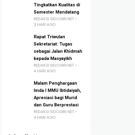
Tingkatkan Kualitas di
Semester Mendatang
REDAKSI SIDOGIRI.NET
3 HARI AGO
Rapat Triwulan
Sekretariat: Tugas
sebagai Jalan Khidmah
kepada Masyayikh
REDAKSI SIDOGIRI.NET
4 HARI AGO
Malam Penghargaan
Imda I MMU Ibtidaiyah,
Apresiasi bagi Murid
dan Guru Berprestasi
REDAKSI SIDOGIRI.NET
4 HARI AGO