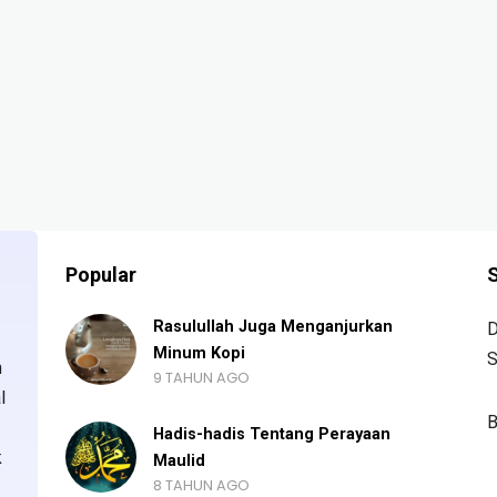
Popular
S
Rasulullah Juga Menganjurkan
D
Minum Kopi
S
n
9 TAHUN AGO
l
B
Hadis-hadis Tentang Perayaan
k
Maulid
8 TAHUN AGO