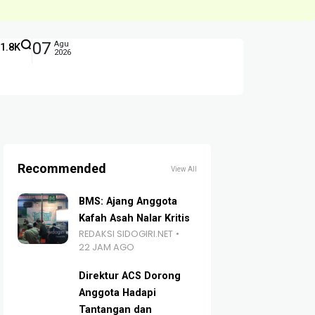
07
Agu
1.8K
2026
Recommended
View All
BMS: Ajang Anggota
Kafah Asah Nalar Kritis
REDAKSI SIDOGIRI.NET
22 JAM AGO
Direktur ACS Dorong
Anggota Hadapi
Tantangan dan