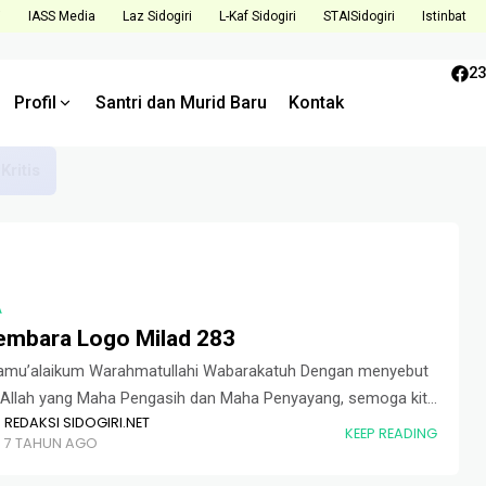
i
IASS Media
Laz Sidogiri
L-Kaf Sidogiri
STAISidogiri
Istinbat
23
Profil
Santri dan Murid Baru
Kontak
Tantangan dan Tingkatkan Kualitas di Semester Mendatang
A
embara Logo Milad 283
amu’alaikum Warahmatullahi Wabarakatuh Dengan menyebut
Allah yang Maha Pengasih dan Maha Penyayang, semoga kita
REDAKSI SIDOGIRI.NET
dalam lindungan-Nya, amin. Merujuk hasil keputusan Panitia
KEEP READING
7 TAHUN AGO
gatan Milad Pondok Pesantren Sidogiri 283 Tahun