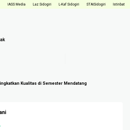
i
IASS Media
Laz Sidogiri
L-Kaf Sidogiri
STAISidogiri
Istinbat
ak
ingkatkan Kualitas di Semester Mendatang
ani
A