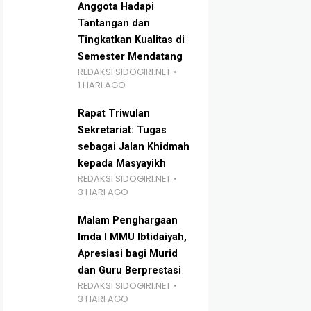
Anggota Hadapi
Tantangan dan
Tingkatkan Kualitas di
Semester Mendatang
REDAKSI SIDOGIRI.NET
1 HARI AGO
Rapat Triwulan
Sekretariat: Tugas
sebagai Jalan Khidmah
kepada Masyayikh
REDAKSI SIDOGIRI.NET
3 HARI AGO
Malam Penghargaan
Imda I MMU Ibtidaiyah,
Apresiasi bagi Murid
dan Guru Berprestasi
REDAKSI SIDOGIRI.NET
3 HARI AGO