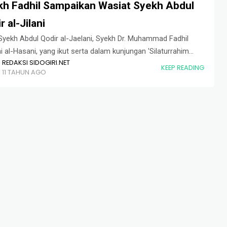
kh Fadhil Sampaikan Wasiat Syekh Abdul
r al-Jilani
Syekh Abdul Qodir al-Jaelani, Syekh Dr. Muhammad Fadhil
i al-Hasani, yang ikut serta dalam kunjungan 'Silaturrahim
REDAKSI SIDOGIRI.NET
 Sufi dan Cendikiawan Muslim Se-Dunia' ke Pondok Pesantren
KEEP READING
11 TAHUN AGO
ri, Rabu (25/11). Dalam