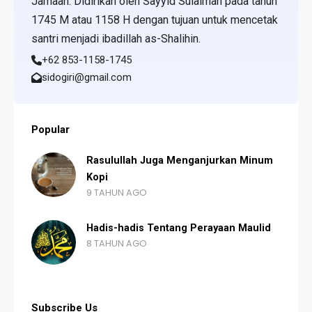
Jamaah. Didirikan oleh Sayyid Sulaiman pada tahun
1745 M atau 1158 H dengan tujuan untuk mencetak
santri menjadi ibadillah as-Shalihin.
+62 853-1158-1745
sidogiri@gmail.com
Popular
Rasulullah Juga Menganjurkan Minum
Kopi
9 TAHUN AGO
Hadis-hadis Tentang Perayaan Maulid
8 TAHUN AGO
Subscribe Us