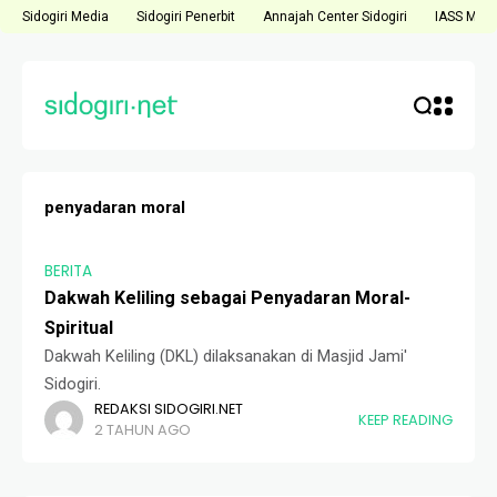
Sidogiri Media
Sidogiri Penerbit
Annajah Center Sidogiri
IASS Medi
penyadaran moral
BERITA
Dakwah Keliling sebagai Penyadaran Moral-
Spiritual
Dakwah Keliling (DKL) dilaksanakan di Masjid Jami'
Sidogiri.
REDAKSI SIDOGIRI.NET
KEEP READING
2 TAHUN AGO