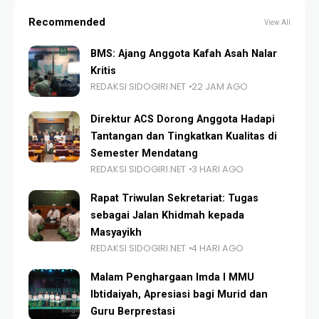
Recommended
View All
BMS: Ajang Anggota Kafah Asah Nalar
Kritis
REDAKSI SIDOGIRI.NET
22 JAM AGO
Direktur ACS Dorong Anggota Hadapi
Tantangan dan Tingkatkan Kualitas di
Semester Mendatang
REDAKSI SIDOGIRI.NET
3 HARI AGO
Rapat Triwulan Sekretariat: Tugas
sebagai Jalan Khidmah kepada
Masyayikh
REDAKSI SIDOGIRI.NET
4 HARI AGO
Malam Penghargaan Imda I MMU
Ibtidaiyah, Apresiasi bagi Murid dan
Guru Berprestasi