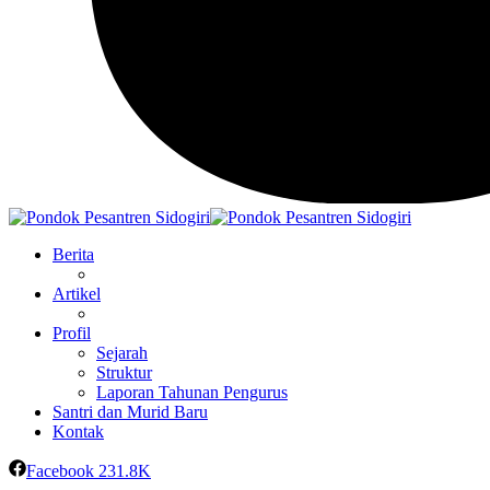
Berita
Artikel
Profil
Sejarah
Struktur
Laporan Tahunan Pengurus
Santri dan Murid Baru
Kontak
Facebook
231.8K