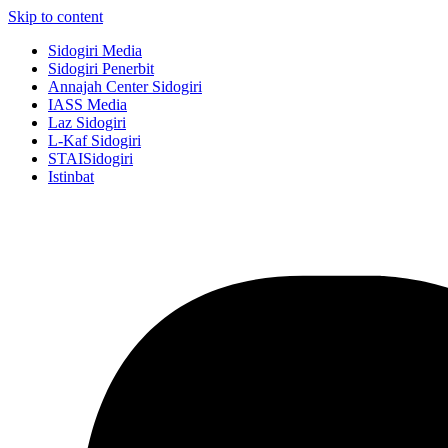
Skip to content
Sidogiri Media
Sidogiri Penerbit
Annajah Center Sidogiri
IASS Media
Laz Sidogiri
L-Kaf Sidogiri
STAISidogiri
Istinbat