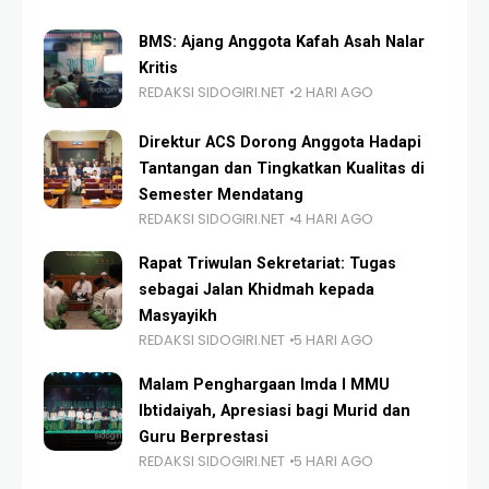
BMS: Ajang Anggota Kafah Asah Nalar
Kritis
REDAKSI SIDOGIRI.NET
2 HARI AGO
Direktur ACS Dorong Anggota Hadapi
Tantangan dan Tingkatkan Kualitas di
Semester Mendatang
REDAKSI SIDOGIRI.NET
4 HARI AGO
Rapat Triwulan Sekretariat: Tugas
sebagai Jalan Khidmah kepada
Masyayikh
REDAKSI SIDOGIRI.NET
5 HARI AGO
Malam Penghargaan Imda I MMU
Ibtidaiyah, Apresiasi bagi Murid dan
Guru Berprestasi
REDAKSI SIDOGIRI.NET
5 HARI AGO