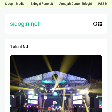
Sidogiri Media
Sidogiri Penerbit
Annajah Center Sidogiri
IASS Medi
1 abad NU