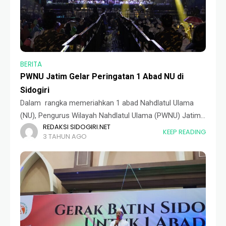
BERITA
PWNU Jatim Gelar Peringatan 1 Abad NU di
Sidogiri
Dalam rangka memeriahkan 1 abad Nahdlatul Ulama
(NU), Pengurus Wilayah Nahdlatul Ulama (PWNU) Jatim
REDAKSI SIDOGIRI.NET
dan Sidogiri menggelar acara Shalawatan bersama
KEEP READING
3 TAHUN AGO
Habib Syech bin Abdul Qodir Assegaf. Acara ini
bertempat di