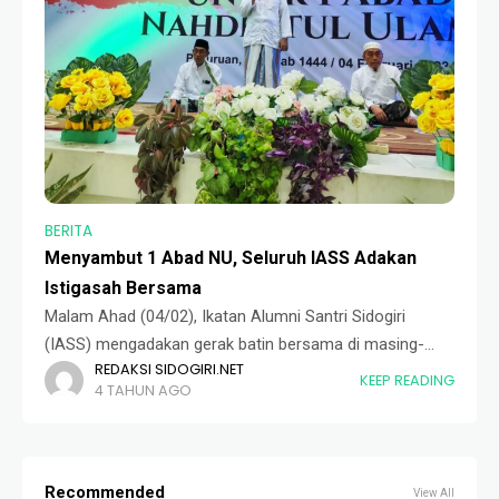
BERITA
Menyambut 1 Abad NU, Seluruh IASS Adakan
Istigasah Bersama
Malam Ahad (04/02), Ikatan Alumni Santri Sidogiri
(IASS) mengadakan gerak batin bersama di masing-
REDAKSI SIDOGIRI.NET
masing wilayah kepengurusan IASS yang tersebar di
KEEP READING
4 TAHUN AGO
seluruh Indonesia dan luar negeri. Kegiatan ini ditujukan
untuk menyambut
Recommended
View All