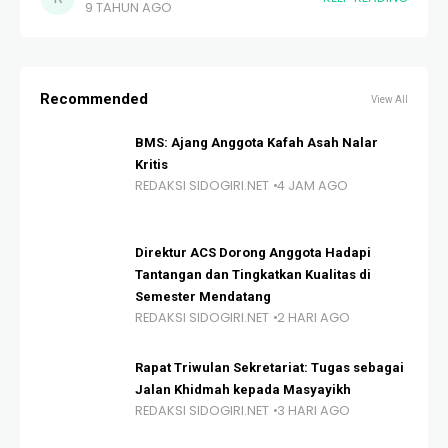
9 TAHUN AGO
secangkir kopi. Bagi pencintanya kopi melebihi apapun.
Bahkan
Recommended
View All
BMS: Ajang Anggota Kafah Asah Nalar
Kritis
REDAKSI SIDOGIRI.NET
4 JAM AGO
Direktur ACS Dorong Anggota Hadapi
Tantangan dan Tingkatkan Kualitas di
Semester Mendatang
REDAKSI SIDOGIRI.NET
2 HARI AGO
Rapat Triwulan Sekretariat: Tugas sebagai
Jalan Khidmah kepada Masyayikh
REDAKSI SIDOGIRI.NET
3 HARI AGO