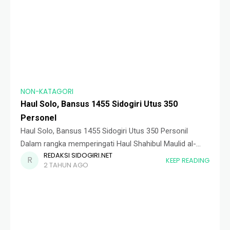
NON-KATAGORI
Haul Solo, Bansus 1455 Sidogiri Utus 350
Personel
Haul Solo, Bansus 1455 Sidogiri Utus 350 Personil
Dalam rangka memperingati Haul Shahibul Maulid al-
REDAKSI SIDOGIRI.NET
Habib Ali bin Muhammad al-Habsyi, Bansus 1455
KEEP READING
2 TAHUN AGO
Sidogiri ikut berkontribusi dalam menjaga ketertiban dan
keamanan acara