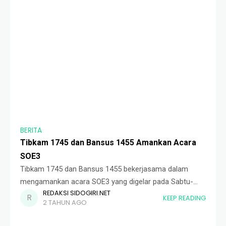
BERITA
Tibkam 1745 dan Bansus 1455 Amankan Acara
SOE3
Tibkam 1745 dan Bansus 1455 bekerjasama dalam
mengamankan acara SOE3 yang digelar pada Sabtu-
REDAKSI SIDOGIRI.NET
Ahad (28-29/09) ini. Panitia SOE3 menggandeng Tibkam
KEEP READING
2 TAHUN AGO
1745 untuk pengamanan acara saat di area Pondok
Pesantren Sidogiri,