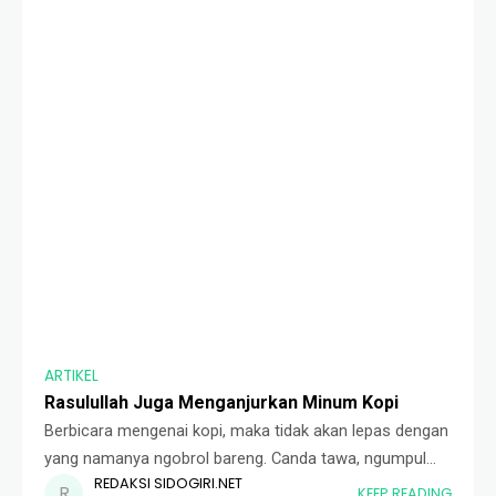
ARTIKEL
Rasulullah Juga Menganjurkan Minum Kopi
Berbicara mengenai kopi, maka tidak akan lepas dengan
yang namanya ngobrol bareng. Canda tawa, ngumpul
REDAKSI SIDOGIRI.NET
bareng tidak nikmat rasanya jika tidak ditemani
KEEP READING