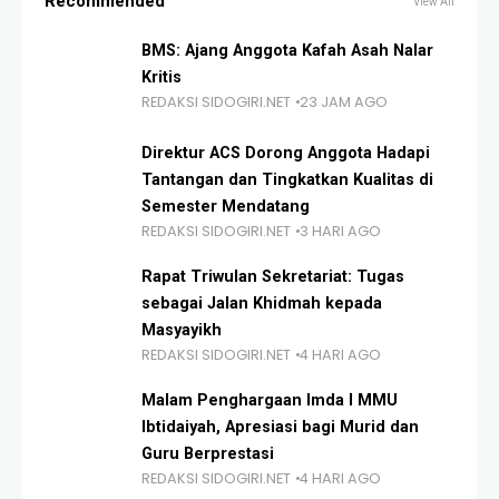
Recommended
View All
BMS: Ajang Anggota Kafah Asah Nalar
Kritis
REDAKSI SIDOGIRI.NET
23 JAM AGO
Direktur ACS Dorong Anggota Hadapi
Tantangan dan Tingkatkan Kualitas di
Semester Mendatang
REDAKSI SIDOGIRI.NET
3 HARI AGO
Rapat Triwulan Sekretariat: Tugas
sebagai Jalan Khidmah kepada
Masyayikh
REDAKSI SIDOGIRI.NET
4 HARI AGO
Malam Penghargaan Imda I MMU
Ibtidaiyah, Apresiasi bagi Murid dan
Guru Berprestasi
REDAKSI SIDOGIRI.NET
4 HARI AGO