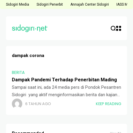
Sidogiri Media
Sidogiri Penerbit
Annajah Center Sidogiri
IASS Medi
dampak corona
BERITA
Dampak Pandemi Terhadap Penerbitan Mading
Sampai saat ini, ada 24 media pers di Pondok Pesantren
Sidogiri yang aktif menginformasikan berita dan kajian-
kajian aktual. Media-media tersebut diterbitkan oleh
6 TAHUN AGO
KEEP READING
berbagai instansi yang ada di Pondok Pesantren Sidogiri