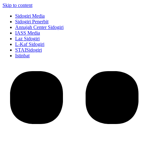
Skip to content
Sidogiri Media
Sidogiri Penerbit
Annajah Center Sidogiri
IASS Media
Laz Sidogiri
L-Kaf Sidogiri
STAISidogiri
Istinbat