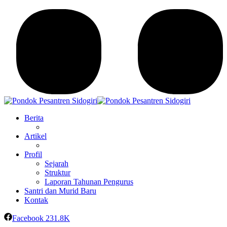
Berita
Artikel
Profil
Sejarah
Struktur
Laporan Tahunan Pengurus
Santri dan Murid Baru
Kontak
Facebook
231.8K