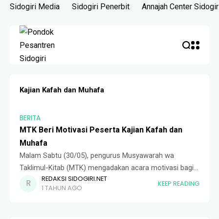
Skip
Sidogiri Media
Sidogiri Penerbit
Annajah Center Sidogir
to
content
Kajian Kafah dan Muhafa
BERITA
MTK Beri Motivasi Peserta Kajian Kafah dan
Muhafa
Malam Sabtu (30/05), pengurus Musyawarah wa
Taklimul-Kitab (MTK) mengadakan acara motivasi bagi
REDAKSI SIDOGIRI.NET
seluruh anggota kajian Kafah dan Muhafa. Acara
KEEP READING
1 TAHUN AGO
motivasi ditempatkan di lantai dasar Perpustakaan
Sidogiri. Waka III MTK, Ust.