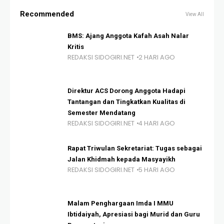
Recommended
View All
BMS: Ajang Anggota Kafah Asah Nalar
Kritis
REDAKSI SIDOGIRI.NET
2 HARI AGO
Direktur ACS Dorong Anggota Hadapi
Tantangan dan Tingkatkan Kualitas di
Semester Mendatang
REDAKSI SIDOGIRI.NET
4 HARI AGO
Rapat Triwulan Sekretariat: Tugas sebagai
Jalan Khidmah kepada Masyayikh
REDAKSI SIDOGIRI.NET
5 HARI AGO
Malam Penghargaan Imda I MMU
Ibtidaiyah, Apresiasi bagi Murid dan Guru