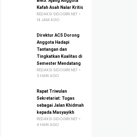
BMS: Ajang Anggota
Kafah Asah Nalar Kritis
REDAKSI SIDOGIRI.NET
14 JAM AGO
Direktur ACS Dorong
Anggota Hadapi
Tantangan dan
Tingkatkan Kualitas di
Semester Mendatang
REDAKSI SIDOGIRI.NET
3 HARI AGO
Rapat Triwulan
Sekretariat: Tugas
sebagai Jalan Khidmah
kepada Masyayikh
REDAKSI SIDOGIRI.NET
4 HARI AGO