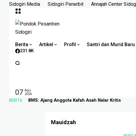
Skip
Sidogiri Media
Sidogiri Penerbit
Annajah Center Sidogi
to
content
Berita
Artikel
Profil
Santri dan Murid Baru
231.8K
07
Agu
2026
BERITA
BMS: Ajang Anggota Kafah Asah Nalar Kritis
Mauidzah
BERIT