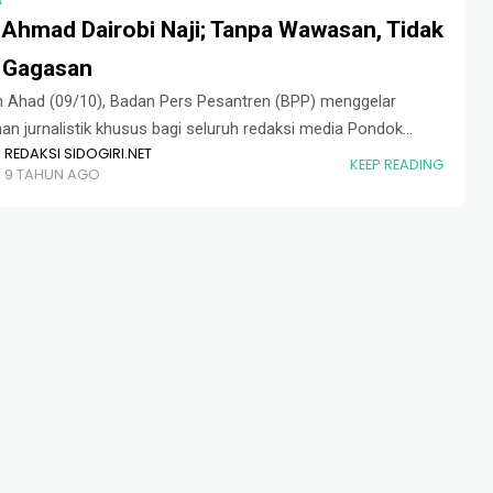
 Ahmad Dairobi Naji; Tanpa Wawasan, Tidak
 Gagasan
 Ahad (09/10), Badan Pers Pesantren (BPP) menggelar
han jurnalistik khusus bagi seluruh redaksi media Pondok
REDAKSI SIDOGIRI.NET
ren Sidogiri. Sebanyak 100 peserta hadir dalam acara
KEEP READING
9 TAHUN AGO
but yang mengusung tema, Menggali Ide