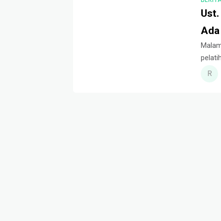
Ust.
Ada
Malam
pelati
Pesant
terse