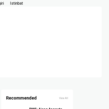
iri
Istinbat
Recommended
View All