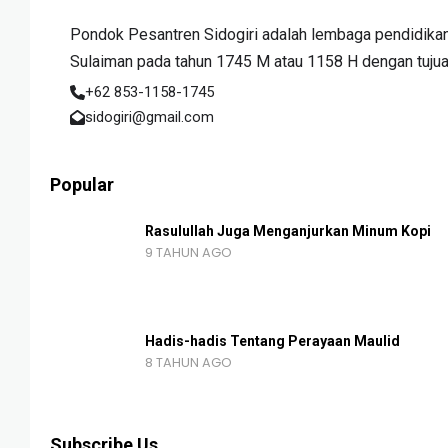
Pondok Pesantren Sidogiri adalah lembaga pendidikan 
Sulaiman pada tahun 1745 M atau 1158 H dengan tujuan 
+62 853-1158-1745
sidogiri@gmail.com
Popular
Rasulullah Juga Menganjurkan Minum Kopi
9 TAHUN AGO
Hadis-hadis Tentang Perayaan Maulid
8 TAHUN AGO
Subscribe Us