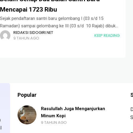
Mencapai 1723 Ribu
Sejak pendaftaran santri baru gelombang I (03 s/d 15
Ramadan) sampai gelombang ke III (03 s/d 10 Rajab) dibuka,
REDAKSI SIDOGIRI.NET
Wali Santri berdatangan ke Pondok Pesantren Sidogiri guna
KEEP READING
9 TAHUN AGO
memondokkan putranya. Antusiasme
Popular
S
Rasulullah Juga Menganjurkan
D
Minum Kopi
S
n
9 TAHUN AGO
l