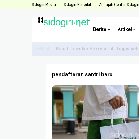
Sidogiri Media
Sidogiri Penerbit
Annajah Center Sidogir
Berita
Artikel
BERITA
Rapat Triwulan Sekretariat: Tugas se
pendaftaran santri baru