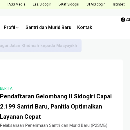
i
IASS Media
Laz Sidogiri
L-Kaf Sidogiri
STAISidogiri
Istinbat
23
Profil
Santri dan Murid Baru
Kontak
bagai Jalan Khidmah kepada Masyayikh
BERITA
Pendaftaran Gelombang II Sidogiri Capai
2.199 Santri Baru, Panitia Optimalkan
Layanan Cepat
Pelaksanaan Penerimaan Santri dan Murid Baru (P2SMB)