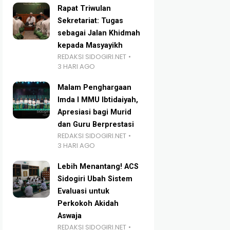
Rapat Triwulan
Sekretariat: Tugas
sebagai Jalan Khidmah
kepada Masyayikh
REDAKSI SIDOGIRI.NET
3 HARI AGO
Malam Penghargaan
Imda I MMU Ibtidaiyah,
Apresiasi bagi Murid
dan Guru Berprestasi
REDAKSI SIDOGIRI.NET
3 HARI AGO
Lebih Menantang! ACS
Sidogiri Ubah Sistem
Evaluasi untuk
Perkokoh Akidah
Aswaja
REDAKSI SIDOGIRI.NET