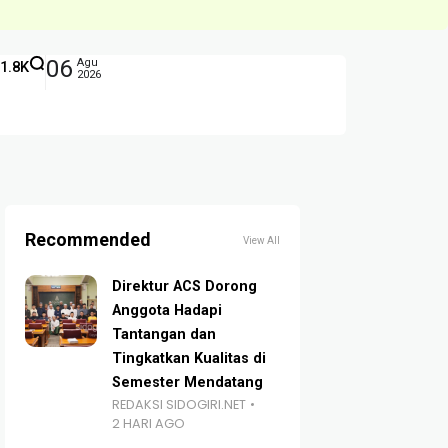
06
Agu
1.8K
2026
Recommended
View All
Direktur ACS Dorong
Anggota Hadapi
Tantangan dan
Tingkatkan Kualitas di
Semester Mendatang
REDAKSI SIDOGIRI.NET
2 HARI AGO