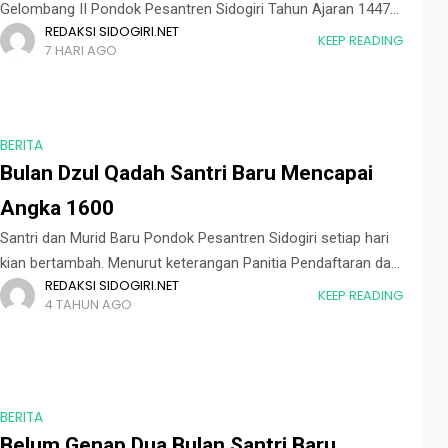
Gelombang II Pondok Pesantren Sidogiri Tahun Ajaran 1447–
REDAKSI SIDOGIRI.NET
1448 H terus berlangsung. Hingga Kamis (30/07), jumlah
KEEP READING
7 HARI AGO
santri dan murid baru yang telah menyelesaikan proses
BERITA
Bulan Dzul Qadah Santri Baru Mencapai
Angka 1600
Santri dan Murid Baru Pondok Pesantren Sidogiri setiap hari
kian bertambah. Menurut keterangan Panitia Pendaftaran dan
REDAKSI SIDOGIRI.NET
Penerimaan Santri dan Murid Baru (P2SMB) saat ini sudah
KEEP READING
4 TAHUN AGO
tercatat 1600 santri dan murid
BERITA
Belum Genap Dua Bulan Santri Baru