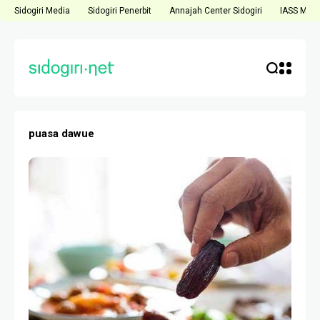
Sidogiri Media
Sidogiri Penerbit
Annajah Center Sidogiri
IASS Medi
puasa dawue