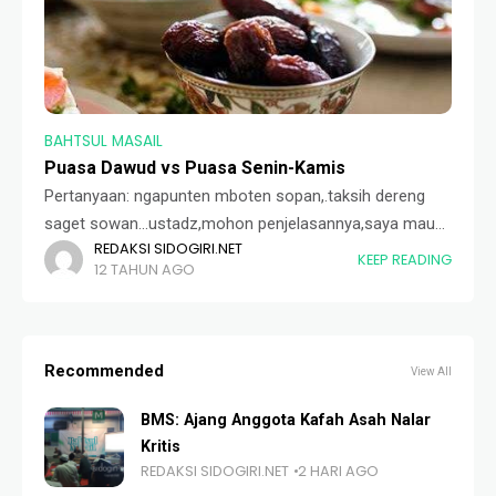
BAHTSUL MASAIL
Puasa Dawud vs Puasa Senin-Kamis
Pertanyaan: ngapunten mboten sopan,.taksih dereng
saget sowan...ustadz,mohon penjelasannya,saya mau
REDAKSI SIDOGIRI.NET
bertanya,..tentang seseorang yg melaksanakan puasa
KEEP READING
12 TAHUN AGO
dawud + puasa senin kamis.misal :senin puasa
dawud+senin,rabu puasa dawud,kamis puasa sunah
kamis, jum'at puasa dawud,.dst.apakah
Recommended
View All
BMS: Ajang Anggota Kafah Asah Nalar
Kritis
REDAKSI SIDOGIRI.NET
2 HARI AGO