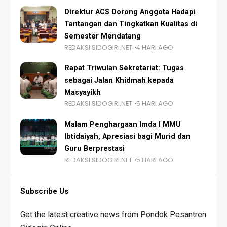
Direktur ACS Dorong Anggota Hadapi
Tantangan dan Tingkatkan Kualitas di
Semester Mendatang
REDAKSI SIDOGIRI.NET
4 HARI AGO
Rapat Triwulan Sekretariat: Tugas
sebagai Jalan Khidmah kepada
Masyayikh
REDAKSI SIDOGIRI.NET
5 HARI AGO
Malam Penghargaan Imda I MMU
Ibtidaiyah, Apresiasi bagi Murid dan
Guru Berprestasi
REDAKSI SIDOGIRI.NET
5 HARI AGO
Subscribe Us
Get the latest creative news from Pondok Pesantren