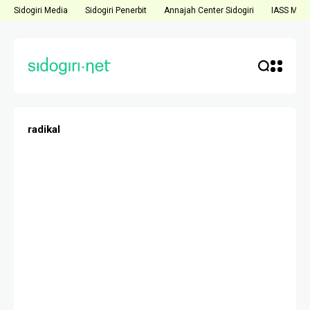
Sidogiri Media
Sidogiri Penerbit
Annajah Center Sidogiri
IASS Medi
radikal