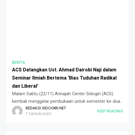
BERITA
ACS Datangkan Ust. Ahmad Dairobi Naji dalam
Seminar Ilmiah Bertema ‘Bias Tuduhan Radikal
dan Liberal’
Malam Sabtu (22/11) Annajah Center Sidogiri (ACS)
kembali menggelar pembukaan untuk semester ke-dua
REDAKSI SIDOGIRI.NET
yang dikemas dalam seminar ilmiah bertema ‘Bias
KEEP READING
7 TAHUN AGO
Tuduhan Radikal dan Liberal’. Acara yang bertempat di
ruang auditorium