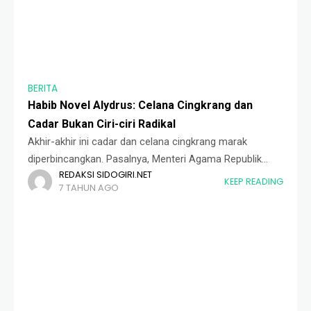
BERITA
Habib Novel Alydrus: Celana Cingkrang dan
Cadar Bukan Ciri-ciri Radikal
Akhir-akhir ini cadar dan celana cingkrang marak
diperbincangkan. Pasalnya, Menteri Agama Republik
REDAKSI SIDOGIRI.NET
Indonesia Fachrul Razi melontarkan wacana pelarangan
KEEP READING
7 TAHUN AGO
niqab atau cadar dan celana di atas mata kaki alias
cingkrang untuk dipakai siapa