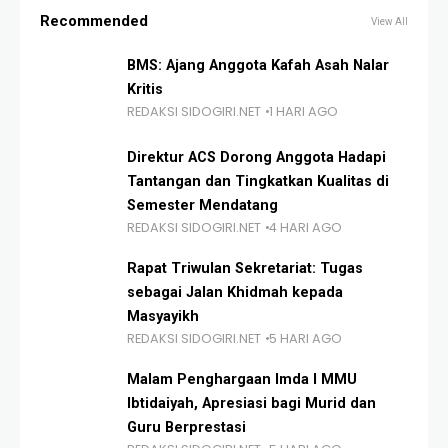
Recommended
View All
BMS: Ajang Anggota Kafah Asah Nalar
Kritis
REDAKSI SIDOGIRI.NET
1 HARI AGO
Direktur ACS Dorong Anggota Hadapi
Tantangan dan Tingkatkan Kualitas di
Semester Mendatang
REDAKSI SIDOGIRI.NET
4 HARI AGO
Rapat Triwulan Sekretariat: Tugas
sebagai Jalan Khidmah kepada
Masyayikh
REDAKSI SIDOGIRI.NET
5 HARI AGO
Malam Penghargaan Imda I MMU
Ibtidaiyah, Apresiasi bagi Murid dan
Guru Berprestasi