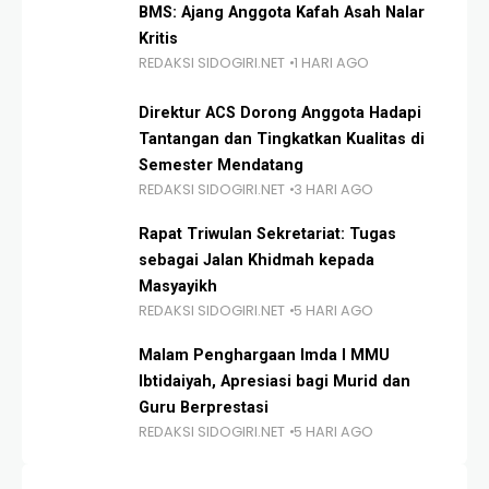
BMS: Ajang Anggota Kafah Asah Nalar
Kritis
REDAKSI SIDOGIRI.NET
1 HARI AGO
Direktur ACS Dorong Anggota Hadapi
Tantangan dan Tingkatkan Kualitas di
Semester Mendatang
REDAKSI SIDOGIRI.NET
3 HARI AGO
Rapat Triwulan Sekretariat: Tugas
sebagai Jalan Khidmah kepada
Masyayikh
REDAKSI SIDOGIRI.NET
5 HARI AGO
Malam Penghargaan Imda I MMU
Ibtidaiyah, Apresiasi bagi Murid dan
Guru Berprestasi
REDAKSI SIDOGIRI.NET
5 HARI AGO