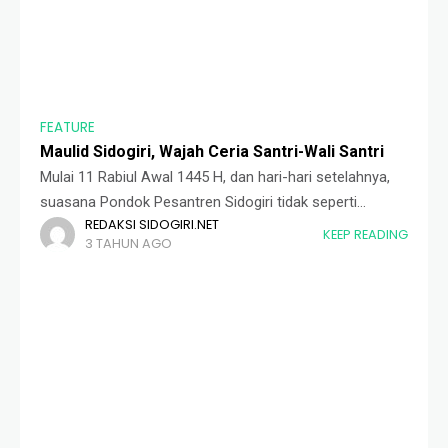
FEATURE
Maulid Sidogiri, Wajah Ceria Santri-Wali Santri
Mulai 11 Rabiul Awal 1445 H, dan hari-hari setelahnya,
suasana Pondok Pesantren Sidogiri tidak seperti
REDAKSI SIDOGIRI.NET
biasanya. Terlihat lengang. Pemandangan riuh hilir mudik
KEEP READING
3 TAHUN AGO
santri menenteng kitab kesana-kemari, jejal memenuhi
pandangan mata,