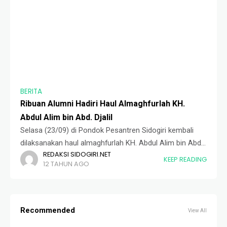
BERITA
Ribuan Alumni Hadiri Haul Almaghfurlah KH.
Abdul Alim bin Abd. Djalil
Selasa (23/09) di Pondok Pesantren Sidogiri kembali
dilaksanakan haul almaghfurlah KH. Abdul Alim bin Abd.
REDAKSI SIDOGIRI.NET
Jalil (Pengasuh Pondok Pesantren Sidogiri yang ke-12).
KEEP READING
12 TAHUN AGO
Di acara haul yang hingga tahun ini sudah
Recommended
View All