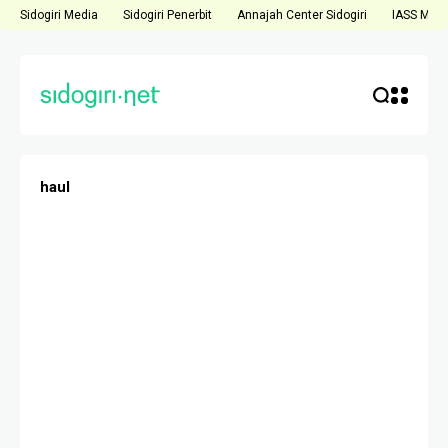
Sidogiri Media
Sidogiri Penerbit
Annajah Center Sidogiri
IASS Medi
haul