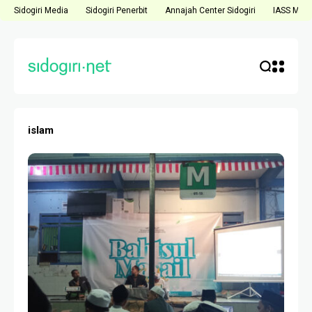
Sidogiri Media
Sidogiri Penerbit
Annajah Center Sidogiri
IASS Medi
islam