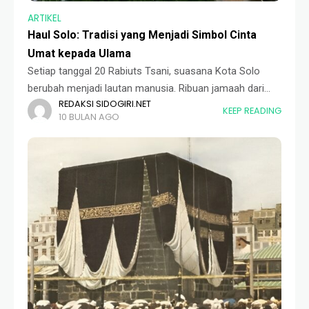
ARTIKEL
Haul Solo: Tradisi yang Menjadi Simbol Cinta
Umat kepada Ulama
Setiap tanggal 20 Rabiuts Tsani, suasana Kota Solo
berubah menjadi lautan manusia. Ribuan jamaah dari
REDAKSI SIDOGIRI.NET
berbagai daerah memadati kawasan Masjid Riyadh dan
KEEP READING
10 BULAN AGO
sekitarnya, bahkan hingga radius dua kilometer. Mereka
datang