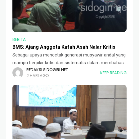
BERITA
BMS: Ajang Anggota Kafah Asah Nalar Kritis
Sebagai upaya mencetak generasi musyawir andal yang
mampu berpikir kritis dan sistematis dalam membahas
REDAKSI SIDOGIRI.NET
persoalan fikih, Musyawarah wa Taklimul Kitab (MTK)
KEEP READING
2 HARI AGO
menggelar Bahtsul Masail Sufla (BMS) pada Kamis
malam (06/08).