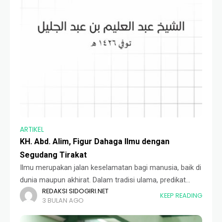
ARTIKEL
KH. Abd. Alim, Figur Dahaga Ilmu dengan
Segudang Tirakat
Ilmu merupakan jalan keselamatan bagi manusia, baik di
dunia maupun akhirat. Dalam tradisi ulama, predikat
REDAKSI SIDOGIRI.NET
kekasih Allah (waliyullah) juga tidak dapat dilepaskan
KEEP READING
3 BULAN AGO
dari kedalaman ilmu dan ketekunan dalam
mengamalkannya. KH.