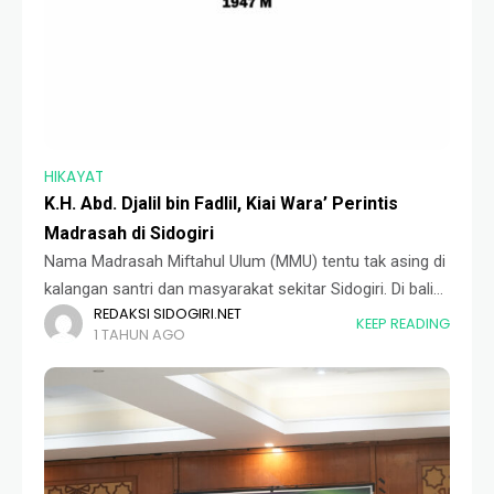
HIKAYAT
K.H. Abd. Djalil bin Fadlil, Kiai Wara’ Perintis
Madrasah di Sidogiri
Nama Madrasah Miftahul Ulum (MMU) tentu tak asing di
kalangan santri dan masyarakat sekitar Sidogiri. Di balik
REDAKSI SIDOGIRI.NET
berdirinya madrasah ini, ada sosok ulama penuh
KEEP READING
1 TAHUN AGO
keteladanan yang dikenal sangat hati-hati dalam