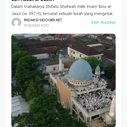
Dalam mahakarya Shifatu Shafwah milik Imam Ibnu al-
Jauzi (w. 597 H), tercatat sebuah kisah yang mengetuk
REDAKSI SIDOGIRI.NET
pintu hati. Kisah ini datang dari pribadi agung, tokoh
KEEP READING
10 BULAN AGO
tabi’in terkemuka, al-Imam Hasan al-Bashri,