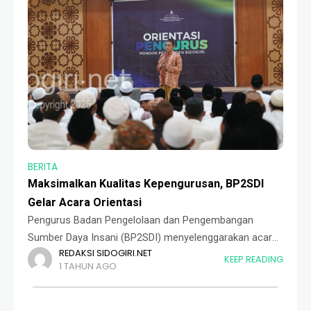
BERITA
Maksimalkan Kualitas Kepengurusan, BP2SDI
Gelar Acara Orientasi
Pengurus Badan Pengelolaan dan Pengembangan
Sumber Daya Insani (BP2SDI) menyelenggarakan acara
REDAKSI SIDOGIRI.NET
orientasi bersama seluruh Kepala Kamar (Kepma).
KEEP READING
1 TAHUN AGO
Acara ini terselenggara sebanyak 5 kali, mulai dari Sabtu
s.d. Senin (25-27/04), Kamis