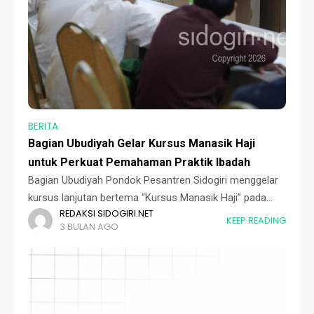
BERITA
Bagian Ubudiyah Gelar Kursus Manasik Haji
untuk Perkuat Pemahaman Praktik Ibadah
Bagian Ubudiyah Pondok Pesantren Sidogiri menggelar
kursus lanjutan bertema “Kursus Manasik Haji” pada
REDAKSI SIDOGIRI.NET
Sabtu malam (16/05). Kegiatan tersebut dilaksanakan di
KEEP READING
3 BULAN AGO
Ruang Rapat Sidogiri Corp, menghadirkan Ustadz M.
Masyhuri Mochtar sebagai