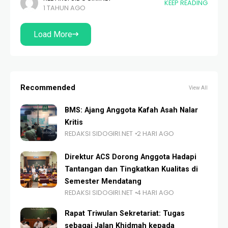
KEEP READING
1 TAHUN AGO
rihlah keilmuannya di Pondok Pesantren Syaikhona
Cholil Bangkalan
Load More
Recommended
View All
BMS: Ajang Anggota Kafah Asah Nalar
Kritis
REDAKSI SIDOGIRI.NET
2 HARI AGO
Direktur ACS Dorong Anggota Hadapi
Tantangan dan Tingkatkan Kualitas di
Semester Mendatang
REDAKSI SIDOGIRI.NET
4 HARI AGO
Rapat Triwulan Sekretariat: Tugas
sebagai Jalan Khidmah kepada