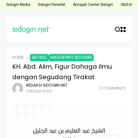
Sidogiri Media
Sidogiri Penerbit
Annajah Center Sidogiri
IASS Medi
HOME
ARTIKEL
MASYAYIKH SIDOGIRI
KH. Abd. Alim, Figur Dahaga Ilmu
dengan Segudang Tirakat
REDAKSI SIDOGIRI.NET
0 COMMENTS
3 BULAN AGO