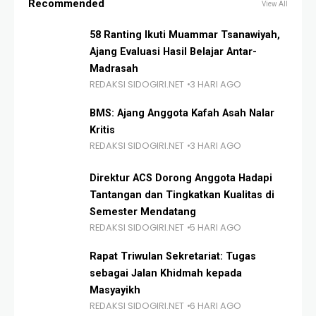
Recommended
View All
58 Ranting Ikuti Muammar Tsanawiyah,
Ajang Evaluasi Hasil Belajar Antar-
Madrasah
REDAKSI SIDOGIRI.NET
3 HARI AGO
BMS: Ajang Anggota Kafah Asah Nalar
Kritis
REDAKSI SIDOGIRI.NET
3 HARI AGO
Direktur ACS Dorong Anggota Hadapi
Tantangan dan Tingkatkan Kualitas di
Semester Mendatang
REDAKSI SIDOGIRI.NET
5 HARI AGO
Rapat Triwulan Sekretariat: Tugas
sebagai Jalan Khidmah kepada
Masyayikh
REDAKSI SIDOGIRI.NET
6 HARI AGO