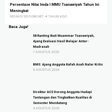
Persentase Nilai Imda I MMU Tsanawiyah Tahun Ini
Ti
Meningkat
SO
REDAKSI SIDOGIRI.NET
4 TAHUN AGO
RE
Baca Juga!
58 Ranting Ikuti Muammar Tsanawiyah,
Ajang Evaluasi Hasil Belajar Antar-
Madrasah
7 AGUSTUS 2026
BMS: Ajang Anggota Kafah Asah Nalar Kritis
6 AGUSTUS 2026
Direktur ACS Dorong Anggota Hadapi
Tantangan dan Tingkatkan Kualitas di
Semester Mendatang
4 AGUSTUS 2026