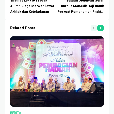
Silatnas ke-7 IASS Ajak
Bagian Ubudiyah Gelar
Alumni Jaga Marwah lewat
Kursus Manasik Haji untuk
Akhlak dan Keteladanan
Perkuat Pemahaman Praktik
Ibadah
Related Posts
BERITA
BE