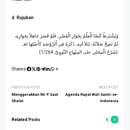
d. Rujukan
وَيُشْتَرَطُ اَيْضًا الْعِلُمُ بِجَوَازِ الْقَصْرِ، فَلَوْ قَصَرَ جَاهِلاً بِجَوَازِهِ،
لَمْ تَصِحَّ صَلاَتُهُ، لِتَلاَعُبِهِ، ذَكَرَهُ فِي اْلرَّوْضَةِ كَأَصْلِهَا اهـ
(شَرْحُ الْمحَلي على المِنْهاجِ النَّوَوِيِّ, 1/264).
Shares:
PREVIOUS POST
NEXT POST
Menggerakkan Mr P Saat
Agenda Rapat Wali Santri se-
Shalat
Indonesia
Related Posts