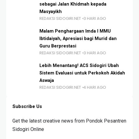
sebagai Jalan Khidmah kepada
Masyayikh
REDAKSI SIDOGIRI.NET
3 HARI AGO
Malam Penghargaan Imda I MMU
Ibtidaiyah, Apresiasi bagi Murid dan
Guru Berprestasi
REDAKSI SIDOGIRI.NET
3 HARI AGO
Lebih Menantang! ACS Sidogiri Ubah
Sistem Evaluasi untuk Perkokoh Akidah
Aswaja
REDAKSI SIDOGIRI.NET
4 HARI AGO
Subscribe Us
Get the latest creative news from Pondok Pesantren
Sidogiri Online