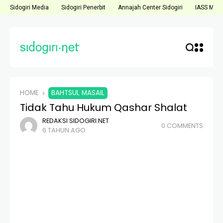
Sidogiri Media
Sidogiri Penerbit
Annajah Center Sidogiri
IASS Medi
HOME
BAHTSUL MASAIL
Tidak Tahu Hukum Qashar Shalat
REDAKSI SIDOGIRI.NET
0 COMMENTS
6 TAHUN AGO