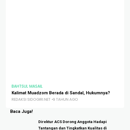
BAHTSUL MASAIL
BA
Kalimat Muadzom Berada di Sandal, Hukumnya?
Da
REDAKSI SIDOGIRI.NET
9 TAHUN AGO
RE
Baca Juga!
Direktur ACS Dorong Anggota Hadapi
Tantangan dan Tingkatkan Kualitas di