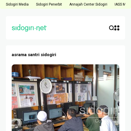
Sidogiri Media
Sidogiri Penerbit
Annajah Center Sidogiri
IASS Medi
asrama santri sidogiri