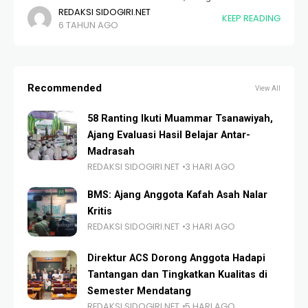
REDAKSI SIDOGIRI.NET
Perpustakaan Sidogiri melaksanakan beberapa agenda
KEEP READING
6 TAHUN AGO
kegiatan persetengah tahun. Kegiatan tersebut meliputi
pengontrolan, penataan dan opname koleksi
Recommended
View All
58 Ranting Ikuti Muammar Tsanawiyah,
Ajang Evaluasi Hasil Belajar Antar-
Madrasah
REDAKSI SIDOGIRI.NET
3 HARI AGO
BMS: Ajang Anggota Kafah Asah Nalar
Kritis
REDAKSI SIDOGIRI.NET
3 HARI AGO
Direktur ACS Dorong Anggota Hadapi
Tantangan dan Tingkatkan Kualitas di
Semester Mendatang
REDAKSI SIDOGIRI.NET
5 HARI AGO