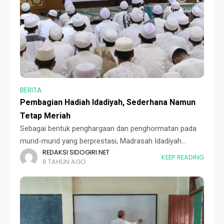
BERITA
Pembagian Hadiah Idadiyah, Sederhana Namun
Tetap Meriah
Sebagai bentuk penghargaan dan penghormatan pada
murid-murid yang berprestasi, Madrasah Idadiyah
REDAKSI SIDOGIRI.NET
mengadakan pembagian hadiah yang dibalut dengan
KEEP READING
6 TAHUN AGO
tema "Istighatsah Motivasi". Acara yang berlangsung di
lantai III Gedung Sidogiri Exellent Corporation