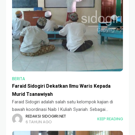
BERITA
Faraid Sidogiri Dekatkan Ilmu Waris Kepada
Murid Tsanawiyah
Faraid Sidogiri adalah salah satu kelompok kajian di
bawah koordinasi Naib I Kuliah Syariah. Sebagai
REDAKSI SIDOGIRI.NET
kelompok kajian yang fokus mempelajari pembagian hak
KEEP READING
6 TAHUN AGO
waris Islam, kelompok ini juga mengadakan pelatihan
pada