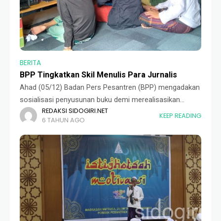
BERITA
BPP Tingkatkan Skil Menulis Para Jurnalis
Ahad (05/12) Badan Pers Pesantren (BPP) mengadakan
sosialisasi penyusunan buku demi merealisasikan
REDAKSI SIDOGIRI.NET
program yang baru terbentuk tahun kemarin. Acara yang
KEEP READING
6 TAHUN AGO
bertempat di kantor BPP ini dihadiri oleh Ustaz Afifuddin,
Kepala