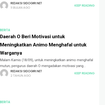
REDAKSI SIDOGIRI.NET
pada Jumat malam (19/09). Acara yang berlangsung di Aula
KEEP READING
11 BULAN AGO
Gedung Sidogiri Corp ini dihadiri oleh Kepala
BERITA
Daerah O Beri Motivasi untuk
Meningkatkan Animo Menghafal untuk
Warganya
Malam Kamis (18/09), untuk meningkatkan animo menghafal
mutun, pengurus daerah O mengadakan motivasi yang
REDAKSI SIDOGIRI.NET
bertempat di Gedung Sidogiri Corp lt. III. Sebanyak lima ratus
KEEP READING
2 TAHUN AGO
orang hadir dalam acara ini dengan
BERITA