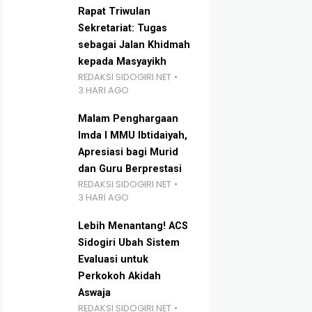
Rapat Triwulan
Sekretariat: Tugas
sebagai Jalan Khidmah
kepada Masyayikh
REDAKSI SIDOGIRI.NET
3 HARI AGO
Malam Penghargaan
Imda I MMU Ibtidaiyah,
Apresiasi bagi Murid
dan Guru Berprestasi
REDAKSI SIDOGIRI.NET
3 HARI AGO
Lebih Menantang! ACS
Sidogiri Ubah Sistem
Evaluasi untuk
Perkokoh Akidah
Aswaja
REDAKSI SIDOGIRI.NET