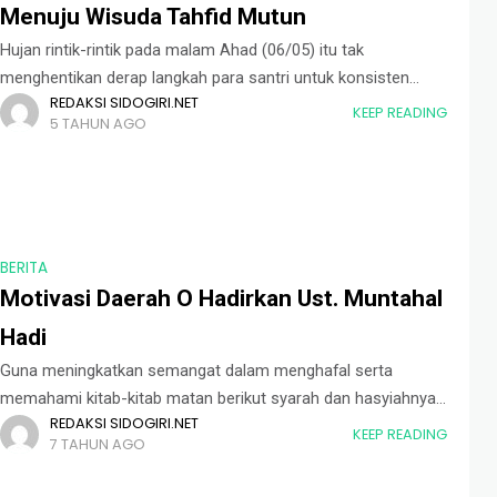
Menuju Wisuda Tahfid Mutun
Hujan rintik-rintik pada malam Ahad (06/05) itu tak
menghentikan derap langkah para santri untuk konsisten
REDAKSI SIDOGIRI.NET
belajar. Terlihat beberapa sosok sedang melangkah menuju
KEEP READING
5 TAHUN AGO
Daerah O. Di malam yang sunyi ini Pengurus
BERITA
Motivasi Daerah O Hadirkan Ust. Muntahal
Hadi
Guna meningkatkan semangat dalam menghafal serta
memahami kitab-kitab matan berikut syarah dan hasyiahnya,
REDAKSI SIDOGIRI.NET
pengurus Daerah O kembali gelar motivasi. Acara
KEEP READING
7 TAHUN AGO
berlangsung sejak ba’da Isya di Halaman Kantor Sekretariat
Pondok Pesantren