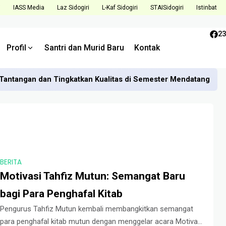
i
IASS Media
Laz Sidogiri
L-Kaf Sidogiri
STAISidogiri
Istinbat
23
Profil
Santri dan Murid Baru
Kontak
Tantangan dan Tingkatkan Kualitas di Semester Mendatang
BERITA
Motivasi Tahfiz Mutun: Semangat Baru
bagi Para Penghafal Kitab
Pengurus Tahfiz Mutun kembali membangkitkan semangat
para penghafal kitab mutun dengan menggelar acara Motivasi