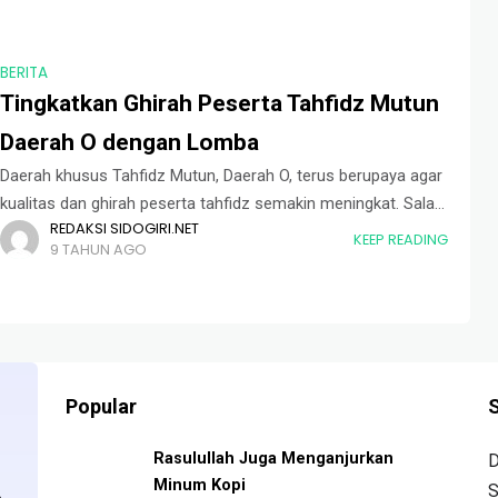
BERITA
Tingkatkan Ghirah Peserta Tahfidz Mutun
Daerah O dengan Lomba
Daerah khusus Tahfidz Mutun, Daerah O, terus berupaya agar
kualitas dan ghirah peserta tahfidz semakin meningkat. Salah
REDAKSI SIDOGIRI.NET
satunya dengan menggelar lomba pada Kamis (03/11), usai
KEEP READING
9 TAHUN AGO
kegiatan Dibaiyah. Tepat pukul 21:00
Popular
S
Rasulullah Juga Menganjurkan
D
Minum Kopi
S