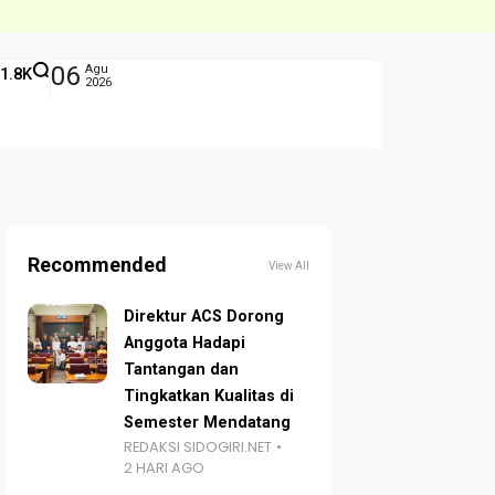
06
Agu
1.8K
2026
Recommended
View All
Direktur ACS Dorong
Anggota Hadapi
Tantangan dan
Tingkatkan Kualitas di
Semester Mendatang
REDAKSI SIDOGIRI.NET
2 HARI AGO