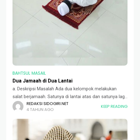
BAHTSUL MASAIL
Dua Jamaah di Dua Lantai
a. Deskripsi Masalah Ada dua kelompok melakukan
salat berjamaah. Satunya di lantai atas dan satunya lagi
REDAKSI SIDOGIRI.NET
di lantai bawah. Kemudian makmum yang di bawah
KEEP READING
4 TAHUN AGO
mendengar salam, sehingga mereka salam. Ternyata