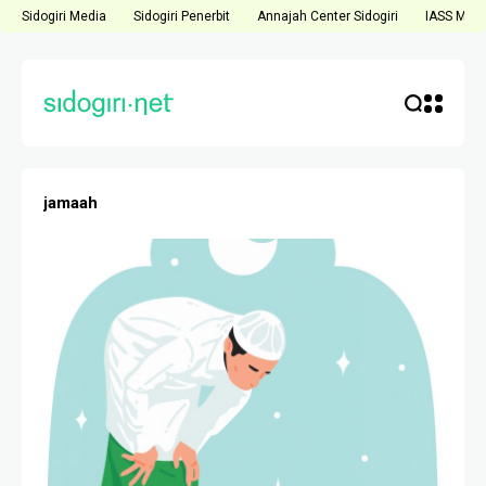
Sidogiri Media
Sidogiri Penerbit
Annajah Center Sidogiri
IASS Medi
jamaah