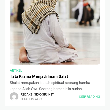
ARTIKEL
Tata Krama Menjadi Imam Salat
Shalat merupakan ibadah spiritual seorang hamba
kepada Allah Swt. Seorang hamba bila sudah
REDAKSI SIDOGIRI.NET
melaksanakan kewajibannya maka ia akan mendapatkan
KEEP READING
8 TAHUN AGO
limpahan pahala dari Allah Swt. Perolehan pahala yang
didapat pun juga