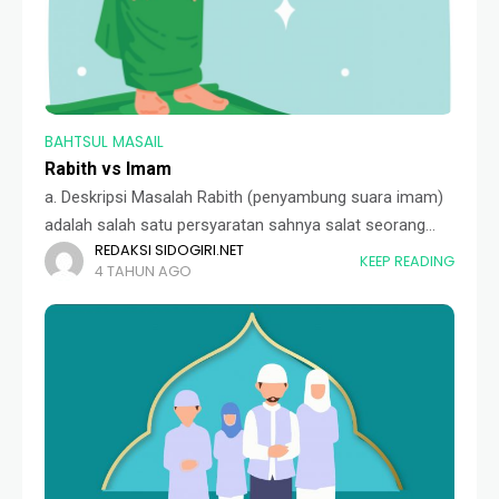
BAHTSUL MASAIL
Rabith vs Imam
a. Deskripsi Masalah Rabith (penyambung suara imam)
adalah salah satu persyaratan sahnya salat seorang
REDAKSI SIDOGIRI.NET
makmum yang tidak dapat melihat langsung shaf
KEEP READING
4 TAHUN AGO
terakhir di masjid. Menurut ulama Syafiiyah Rabith
mempunyai hukum