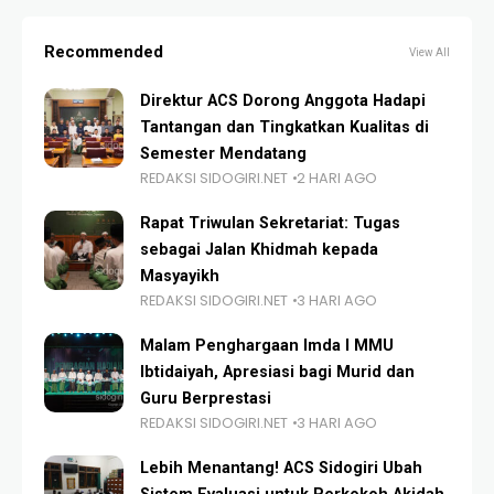
Recommended
View All
Direktur ACS Dorong Anggota Hadapi
Tantangan dan Tingkatkan Kualitas di
Semester Mendatang
REDAKSI SIDOGIRI.NET
2 HARI AGO
Rapat Triwulan Sekretariat: Tugas
sebagai Jalan Khidmah kepada
Masyayikh
REDAKSI SIDOGIRI.NET
3 HARI AGO
Malam Penghargaan Imda I MMU
Ibtidaiyah, Apresiasi bagi Murid dan
Guru Berprestasi
REDAKSI SIDOGIRI.NET
3 HARI AGO
Lebih Menantang! ACS Sidogiri Ubah