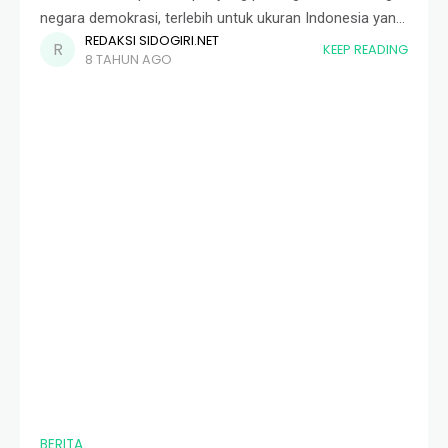
negara demokrasi, terlebih untuk ukuran Indonesia yang
REDAKSI SIDOGIRI.NET
masih belajar. Setiap mendekati masa-masa pemilihan
KEEP READING
8 TAHUN AGO
kepala daerah, pemilihan presiden, atau bahkan
pemilihan kepala desa sekalipun,
BERITA