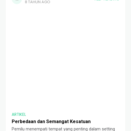
8 TAHUN AGO
Kokop, Bangkalan: Ust. Mukhtar Syafa’at. “Sampai
sekarang, saya tidak memiliki
ARTIKEL
Perbedaan dan Semangat Kesatuan
Pemilu menempati tempat yang penting dalam setting