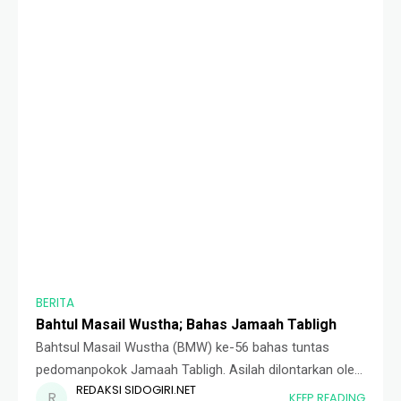
BERITA
Bahtul Masail Wustha; Bahas Jamaah Tabligh
Bahtsul Masail Wustha (BMW) ke-56 bahas tuntas
pedomanpokok Jamaah Tabligh. Asilah dilontarkan oleh
REDAKSI SIDOGIRI.NET
alumni Pondok Pesantren Sidogiri, yang berasal dari
KEEP READING