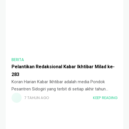
BERITA
Pelantikan Redaksional Kabar Ikhtibar Milad ke-
283
Koran Harian Kabar Ikhtibar adalah media Pondok
Pesantren Sidogiri yang terbit di setiap akhir tahun
ajaran. Koran ini terbit setiap hari selama delapan hari
7 TAHUN AGO
KEEP READING
untuk mempublikasikan kegiatan milad Pondok
Pesantren