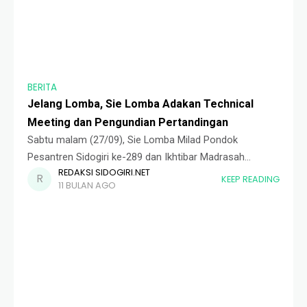
BERITA
Jelang Lomba, Sie Lomba Adakan Technical
Meeting dan Pengundian Pertandingan
Sabtu malam (27/09), Sie Lomba Milad Pondok
Pesantren Sidogiri ke-289 dan Ikhtibar Madrasah
REDAKSI SIDOGIRI.NET
Miftahul Ulum ke-90 menyelenggarakan acara technical
KEEP READING
11 BULAN AGO
meeting dan pengundian lomba bersama seluruh
koordinator lomba, baik perwakilan daerah