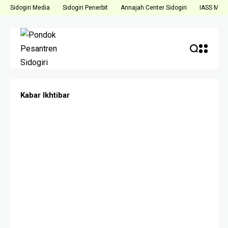
Sidogiri Media
Sidogiri Penerbit
Annajah Center Sidogiri
IASS Medi
Kabar Ikhtibar