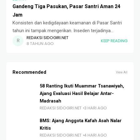
Gandeng Tiga Pasukan, Pasar Santri Aman 24
Jam
Konsisten dan kedigdayaan keamanan di Pasar Santri
tahun ini tampak mengerikan. Inseden terjadinya
REDAKSI SIDOGIRI.NET
kehilangan di tahun kemarin, menjadi pukulan berat bagi
KEEP READING
8 TAHUN AGO
seksi ketertiban dan keamanan. Senin (08/08) sebanyak
28 orang yang
Recommended
View All
58 Ranting Ikuti Muammar Tsanawiyah,
Ajang Evaluasi Hasil Belajar Antar-
Madrasah
REDAKSI SIDOGIRI.NET
3 HARI AGO
BMS: Ajang Anggota Kafah Asah Nalar
Kritis
REDAKSI SIDOGIRI.NET
4 HARI AGO