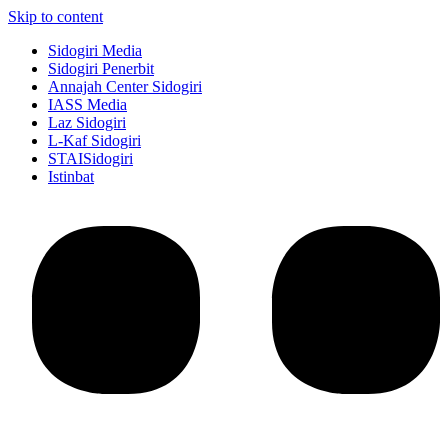
Skip to content
Sidogiri Media
Sidogiri Penerbit
Annajah Center Sidogiri
IASS Media
Laz Sidogiri
L-Kaf Sidogiri
STAISidogiri
Istinbat