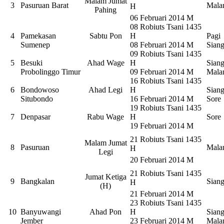
Malam Jumat
3
Pasuruan Barat
Mal
H
Pahing
06 Februari 2014 M
08 Robiuts Tsani 1435
4
Pamekasan
Sabtu Pon
H
Pagi
Sumenep
08 Februari 2014 M
Sian
09 Robiuts Tsani 1435
5
Besuki
Ahad Wage
H
Sian
Probolinggo Timur
09 Februari 2014 M
Mal
16 Robiuts Tsani 1435
6
Bondowoso
Ahad Legi
H
Sian
Situbondo
16 Februari 2014 M
Sore
19 Robiuts Tsani 1435
7
Denpasar
Rabu Wage
H
Sore
19 Februari 2014 M
21 Robiuts Tsani 1435
Malam Jumat
8
Pasuruan
Mal
H
Legi
20 Februari 2014 M
21 Robiuts Tsani 1435
Jumat Ketiga
9
Bangkalan
Sian
H
(H)
21 Februari 2014 M
23 Robiuts Tsani 1435
10
Banyuwangi
Ahad Pon
H
Sian
Jember
23 Februari 2014 M
Mal