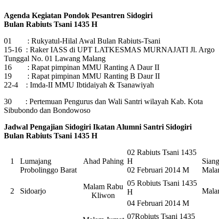
Agenda Kegiatan Pondok Pesantren Sidogiri
Bulan Rabiuts Tsani 1435 H
01 : Rukyatul-Hilal Awal Bulan Rabiuts-Tsani
15-16 : Raker IASS di UPT LATKESMAS MURNAJATI Jl. Argo
Tunggal No. 01 Lawang Malang
16 : Rapat pimpinan MMU Ranting A Daur II
19 : Rapat pimpinan MMU Ranting B Daur II
22-4 : Imda-II MMU Ibtidaiyah & Tsanawiyah
30 : Pertemuan Pengurus dan Wali Santri wilayah Kab. Kota
Sibubondo dan Bondowoso
Jadwal Pengajian Sidogiri Ikatan Alumni Santri Sidogiri
Bulan Rabiuts Tsani 1435 H
02 Rabiuts Tsani 1435
1
Lumajang
Ahad Pahing
H
Sian
Probolinggo Barat
02 Februari 2014 M
Mal
05 Robiuts Tsani 1435
Malam Rabu
2
Sidoarjo
Mal
H
Kliwon
04 Februari 2014 M
07Robiuts Tsani 1435