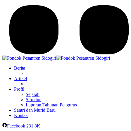
Berita
Artikel
Profil
Sejarah
Struktur
Laporan Tahunan Pengurus
Santri dan Murid Baru
Kontak
Facebook
231.8K