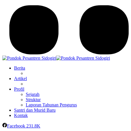
Berita
Artikel
Profil
Sejarah
Struktur
Laporan Tahunan Pengurus
Santri dan Murid Baru
Kontak
Facebook
231.8K