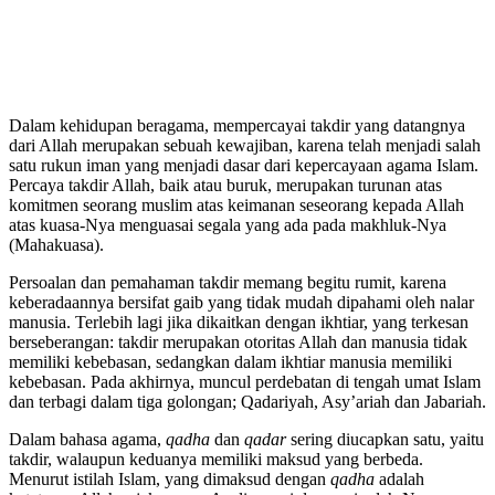
Dalam kehidupan beragama, mempercayai takdir yang datangnya
dari Allah merupakan sebuah kewajiban, karena telah menjadi salah
satu rukun iman yang menjadi dasar dari kepercayaan agama Islam.
Percaya takdir Allah, baik atau buruk, merupakan turunan atas
komitmen seorang muslim atas keimanan seseorang kepada Allah
atas kuasa-Nya menguasai segala yang ada pada makhluk-Nya
(Mahakuasa).
Persoalan dan pemahaman takdir memang begitu rumit, karena
keberadaannya bersifat gaib yang tidak mudah dipahami oleh nalar
manusia. Terlebih lagi jika dikaitkan dengan ikhtiar, yang terkesan
berseberangan: takdir merupakan otoritas Allah dan manusia tidak
memiliki kebebasan, sedangkan dalam ikhtiar manusia memiliki
kebebasan. Pada akhirnya, muncul perdebatan di tengah umat Islam
dan terbagi dalam tiga golongan; Qadariyah, Asy’ariah dan Jabariah.
Dalam bahasa agama,
qadha
dan
qadar
sering diucapkan satu, yaitu
takdir, walaupun keduanya memiliki maksud yang berbeda.
Menurut istilah Islam, yang dimaksud dengan
qadha
adalah