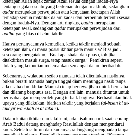
ketetapan Allah sejak zaman Azali sesuai dengan iradah-Nya
tentang segala sesuatu yang berkenan dengan makhluk, sedangkan
qadar
merupakan perwujudan atau kenyataan ketetapan Allah
terhadap semua makhluk dalam kadar dan berbentuk tertentu sesuai
dengan iradah-Nya. Dengan arti ringkas,
qadha
merupakan
ketetapan awal, sedangkan
qadar
merupakan perwujudan dari
qadha
yang biasa disebut takdir.
Hanya pertanyaannya kemudian, ketika takdir menjadi sebuah
ketetapan ilahi, di mana posisi ikhtiar pada manusia? Bisa jadi,
seseorang mengatakan, “Buat apa shalat dan puasa, toh jika
ditakdirkan masuk surga, tetap masuk surga.” Pemikiran seperti
itulah yang kemudian melemahkan semangat dalam beribadah.
Sebenarnya, walaupun setiap manusia telah ditentukan nasibnya,
bukan berarti manusia hanya tinggal diam menunggu nasib tanpa
ada usaha dan ikhtiar. Manusia tetap berkewajiban untuk berusaha
dan dilarang berputus asa. Dengan arti lain, manusia dituntut untuk
berusaha agar memperoleh yang terbaik baginya. Berhasil atau tidak
upaya yang dilakukan, biarkan takdir yang berjalan (
al-insan bi at-
takhyir wa Allah bi at-takdir
).
Dalam kaitan ikhtiar dan takdir ini, ada kisah menarik saat seorang
Arab Badui datang menghadap Rasulullah dengan mengendarai
kuda. Setelah ia turun dari kudanya, ia langsung menghadap tanpa
mengikat kudanya. Rasulullah menegur orang tesebut, “
Kenapa