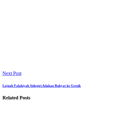
Next Post
Lajnah Falakiyah Sidogiri Adakan Rukyat ke Gresik
Related Posts