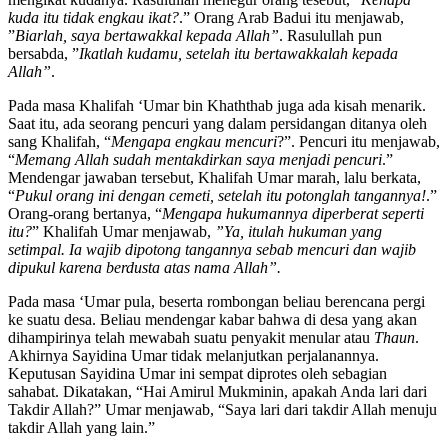
kuda itu tidak engkau ikat?
.” Orang Arab Badui itu menjawab,
”
Biarlah, saya bertawakkal kepada Allah”
. Rasulullah pun
bersabda, ”
Ikatlah kudamu, setelah itu bertawakkalah kepada
Allah”
.
Pada masa Khalifah ‘Umar bin Khaththab juga ada kisah menarik.
Saat itu, ada seorang pencuri yang dalam persidangan ditanya oleh
sang Khalifah, “
Mengapa engkau mencuri
?”. Pencuri itu menjawab,
“
Memang Allah sudah mentakdirkan saya menjadi pencuri
.”
Mendengar jawaban tersebut, Khalifah Umar marah, lalu berkata,
“
Pukul orang ini dengan cemeti, setelah itu potonglah tangannya!
.”
Orang-orang bertanya, “
Mengapa hukumannya diperberat seperti
itu?
” Khalifah Umar menjawab,
”Ya, itulah hukuman yang
setimpal. Ia wajib dipotong tangannya sebab mencuri dan wajib
dipukul karena berdusta atas nama Allah”.
Pada masa ‘Umar pula, beserta rombongan beliau berencana pergi
ke suatu desa. Beliau mendengar kabar bahwa di desa yang akan
dihampirinya telah mewabah suatu penyakit menular atau
Thaun
.
Akhirnya Sayidina Umar tidak melanjutkan perjalanannya.
Keputusan Sayidina Umar ini sempat diprotes oleh sebagian
sahabat. Dikatakan, “Hai Amirul Mukminin, apakah Anda lari dari
Takdir Allah?” Umar menjawab, “Saya lari dari takdir Allah menuju
takdir Allah yang lain.”