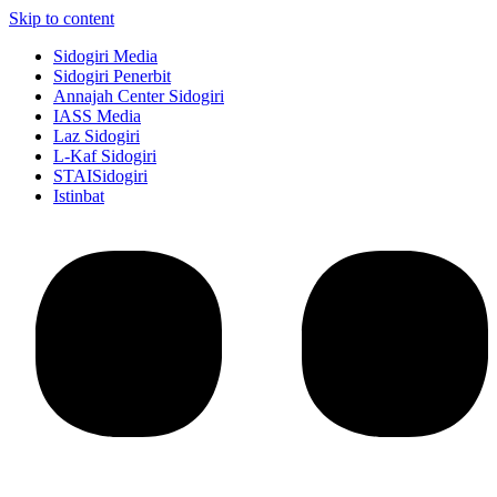
Skip to content
Sidogiri Media
Sidogiri Penerbit
Annajah Center Sidogiri
IASS Media
Laz Sidogiri
L-Kaf Sidogiri
STAISidogiri
Istinbat