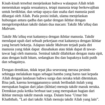
Kisah-kisah tersebut menjelaskan bahwa walaupun Allah telah
menentukan segala sesuatunya, tetapi manusia tetap berkewajiban
untuk berikhtiar, dan setiap upaya dan usaha dari manusia pasti
dihargai oleh Allah. Pada posisi inilah, ulama menjelaskan
hubungan antara qadha dan qadar dengan ikhtiar dengan
mengelompokkan takdir dalam dua macam: Takdir
Mu’allaq
dan
Mubram
.
Takdir
Mu’allaq
erat kaitannya dengan ikhtiar manusia. Takdir
mendapat upah dari sebuah pekerjaan erat kaitannya dengan ikhtiar
yang berarti bekerja. Adapun takdir
Mubram
terjadi pada diri
manusia yang tidak dapat diusahakan atau tidak dapat di tawar-
tawar lagi oleh manusia. Semisal takdir dilahirkan dengan mata sipit,
atau dengan kulit hitam, sedangkan ibu dan bapaknya kulit putih
dan sebagainya.
Dengan demikian, tidak tepat jika seseorang merasa pesimis
sehingga melalaikan tugas sebagai hamba yang harus taat kepada
Allah dengan landasan bahwa surga dan neraka telah ditentukan.
Bisa jadi, karena keengganannya untuk beribadah itulah yang
merupakan bagian dari jalan (ikhtiar) menuju takdir masuk neraka.
Demikian pula ketika berbuat taat yang merupakan bagian dari
ikhtiar menuju takdir masuk surga. Dalam basa ‘Umar bin
Khaththab, “Lari dari takdir Allah menuju takdir Allah yang lain”.