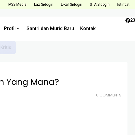
i
IASS Media
Laz Sidogiri
L-Kaf Sidogiri
STAISidogiri
Istinbat
23
Profil
Santri dan Murid Baru
Kontak
Tantangan dan Tingkatkan Kualitas di Semester Mendatang
an Yang Mana?
0 COMMENTS