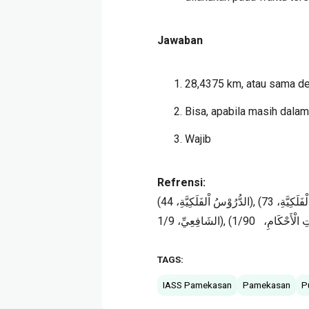
Jawaban
28,4375 km, atau sama de
Bisa, apabila masih dalam
Wajib
Refrensi:
(الدُّرُوْسُ اْلفَلَكِيَّةِ، 44), (الدُّرُوْسُ الْفَلَكِيَّةِ، 73), (الفَتَاوَى الْكُبْرَى الفِقْهِيَّة عَلَى مَذْهَبِ اْلإِمَامِ
TAGS:
IASS Pamekasan
Pamekasan
P