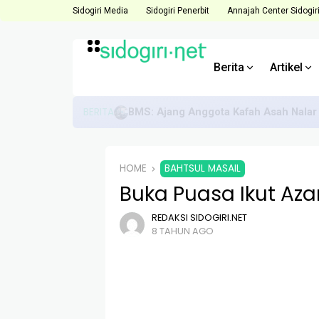
Sidogiri Media
Sidogiri Penerbit
Annajah Center Sidogir
Berita
Artikel
BERITA
Direktur ACS Dorong Anggota Hadapi 
HOME
BAHTSUL MASAIL
Buka Puasa Ikut Az
REDAKSI SIDOGIRI.NET
8 TAHUN AGO