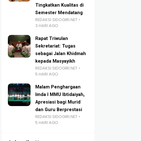
Tingkatkan Kualitas di
Semester Mendatang
REDAKSI SIDOGIRI.NET
3 HARI AGO
Rapat Triwulan
Sekretariat: Tugas
sebagai Jalan Khidmah
kepada Masyayikh
REDAKSI SIDOGIRI.NET
5 HARI AGO
Malam Penghargaan
Imda I MMU Ibtidaiyah,
Apresiasi bagi Murid
dan Guru Berprestasi
REDAKSI SIDOGIRI.NET
5 HARI AGO