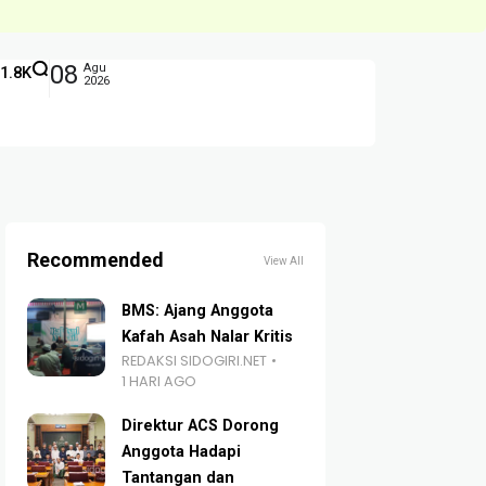
08
Agu
1.8K
2026
Recommended
View All
BMS: Ajang Anggota
Kafah Asah Nalar Kritis
REDAKSI SIDOGIRI.NET
1 HARI AGO
Direktur ACS Dorong
Anggota Hadapi
Tantangan dan