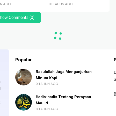
UN AGO
10 TAHUN AGO
8 
how Comments (0)
Popular
S
Rasulullah Juga Menganjurkan
D
Minum Kopi
S
n
9 TAHUN AGO
l
B
Hadis-hadis Tentang Perayaan
k
Maulid
8 TAHUN AGO