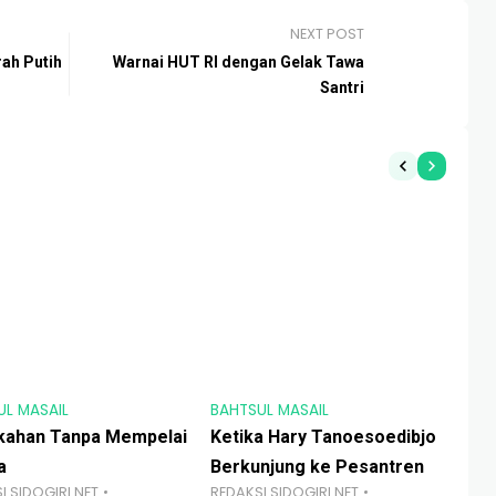
NEXT POST
ah Putih
Warnai HUT RI dengan Gelak Tawa
Santri
UL MASAIL
BAHTSUL MASAIL
BAH
kahan Tanpa Mempelai
Ketika Hary Tanoesoedibjo
Te
a
Berkunjung ke Pesantren
Qo
I SIDOGIRI.NET
REDAKSI SIDOGIRI.NET
RED