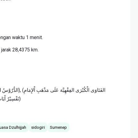
ngan waktu 1 menit.
 jarak 28,4375 km.
الشَافِعِيِّ، 1/9), (تَفْسِيْرُ آَيَاتِ الْأَحْكَامِ، 1/90)
uasa Dzulhijjah
sidogiri
Sumenep