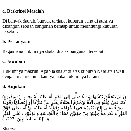
a. Deskripsi Masalah
Di banyak daerah, banyak terdapat kuburan yang di atasnya
dibangun sebuah bangunan beratap untuk melindungi kuburan
tersebut.
b. Pertanyaan
Bagaimana hukumnya shalat di atas bangunan tersebut?
c. Jawaban
Hukumnya makruh. Apabila shalat di atas kuburan Nabi atau wali
dengan niat memuliakannya maka hukumnya haram.
d. Rujukan
(وَبِمَقْبَرَةٍ) اِنْ لَمْ يَتَحَقَّقْ نَبْشُهَا سَوَاءٌ صَلَّى إِلَى القَبْرِ أَمْ عَلَيْهِ أَمْ بِجَانِبِهِ
كَمَا نَصَّ عَلَيْهِ فِي الأُمِّ وَتَحْرُمُ الصَّلاَةُ لِقَبْرِ نَبِيٍّ تَبَرُّكًا أَوْ إِعْظَامًا (قَوْلُهُ
سَوَاءٌ صَلَّى إلخ) تَعْمِيْمٌ فِي الكَرَاهَةِ وَقَوْلُهُ أَمْ عَلَيْهِ أَيْ أَمْ صَلَّى فَوْقَ
القَبْرِ وَالكَرَاهَةُ حِيْنَئِذٍ مِنْ جِهَّتَيْنِ مُحَاذَاةِ النَّجَاسَةِ وَالوُقُوْفِ عَلَى القَبْرِ
اهـ (إِعَانَةِ الطَّالِبِيْنَ, 1/227).
Shares: