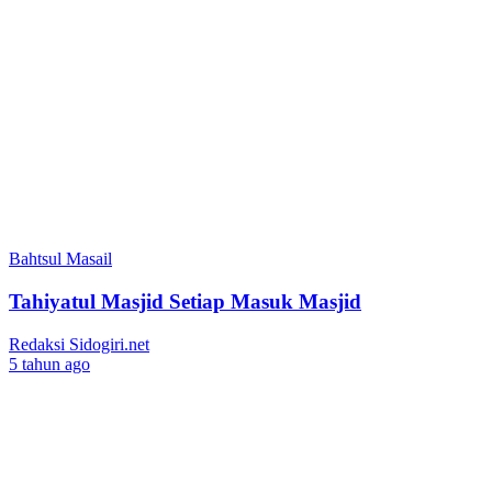
Bahtsul Masail
Tahiyatul Masjid Setiap Masuk Masjid
Redaksi Sidogiri.net
5 tahun ago