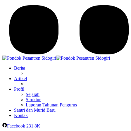
Berita
Artikel
Profil
Sejarah
Struktur
Laporan Tahunan Pengurus
Santri dan Murid Baru
Kontak
Facebook
231.8K