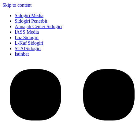
Skip to content
Sidogiri Media
Sidogiri Penerbit
Annajah Center Sidogiri
IASS Media
Laz Sidogiri
L-Kaf Sidogiri
STAISidogiri
Istinbat