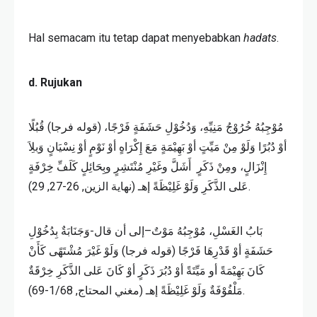
Hal semacam itu tetap dapat menyebabkan
hadats
.
d. Rujukan
مُوْجِبُهُ خُرُوْجُ مَنِيِّهِ، وَدُخُوْلِ حَشَفَةٍ فَرْجًا، (قوله فرجا) قُبُلًا
أوْ دُبُرًا وَلَوْ مِنْ مَيِّتٍ أوْ بَهِيْمَةٍ مَعَ إِكْرَاهٍ أوْ نَوْمٍ أوْ نِسْيَانٍ وَبلِاَ
إِنْزَالٍ، ومِنْ ذَكَرٍ أَشَلَّ وغَيْرِ مُنْتَشِرٍ وبِحَائِلٍ كَلَفِّ خِرْفَةٍ
عَلى الذَّكَرِ وَلَوْ غَلِيْظَةً إهـ (نهاية الزين, 26-27, 29).
بَابُ الغَسْلِ، مُوْجِبُهُ مَوْتٌ–إلى أن قال-وَجَنَابَةٌ بِدُخُوْلِ
حَشَفَةٍ أوْ قَدْرِهَا فَرْجًا (قوله فرجا) وَلَوْ غَيْرَ مُشْتَهًى كَأَنْ
كَانَ بَهِيْمَةً أو مَيِّتَةً أوْ دُبُرَ ذَكَرٍ أوْ كَانَ عَلى الذَّكَرِ خِرْقَةٌ
مَلْفُوْفَةٌ وَلَوْ غَلِيْظَةً إهـ (مغني المحتاج, 1/68-69).