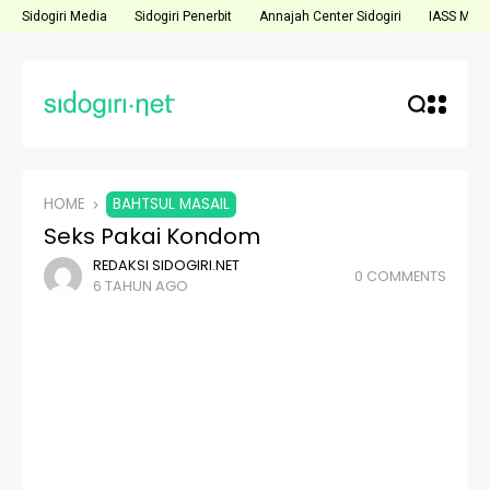
Sidogiri Media
Sidogiri Penerbit
Annajah Center Sidogiri
IASS Medi
HOME
BAHTSUL MASAIL
Seks Pakai Kondom
REDAKSI SIDOGIRI.NET
0 COMMENTS
6 TAHUN AGO