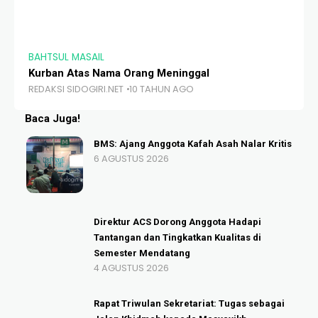
BAHTSUL MASAIL
BA
Kurban Atas Nama Orang Meninggal
Me
REDAKSI SIDOGIRI.NET
10 TAHUN AGO
RE
Baca Juga!
BMS: Ajang Anggota Kafah Asah Nalar Kritis
6 AGUSTUS 2026
Direktur ACS Dorong Anggota Hadapi
Tantangan dan Tingkatkan Kualitas di
Semester Mendatang
4 AGUSTUS 2026
Rapat Triwulan Sekretariat: Tugas sebagai