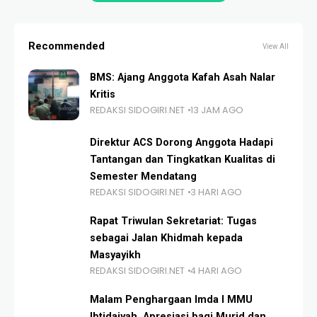
Recommended
View All
BMS: Ajang Anggota Kafah Asah Nalar
Kritis
REDAKSI SIDOGIRI.NET
13 JAM AGO
Direktur ACS Dorong Anggota Hadapi
Tantangan dan Tingkatkan Kualitas di
Semester Mendatang
REDAKSI SIDOGIRI.NET
3 HARI AGO
Rapat Triwulan Sekretariat: Tugas
sebagai Jalan Khidmah kepada
Masyayikh
REDAKSI SIDOGIRI.NET
4 HARI AGO
Malam Penghargaan Imda I MMU
Ibtidaiyah, Apresiasi bagi Murid dan