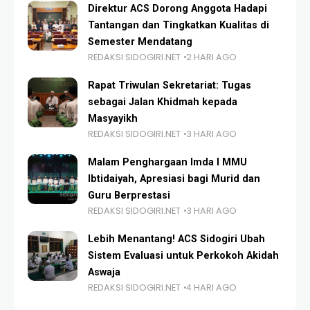
Direktur ACS Dorong Anggota Hadapi
Tantangan dan Tingkatkan Kualitas di
Semester Mendatang
REDAKSI SIDOGIRI.NET
2 HARI AGO
Rapat Triwulan Sekretariat: Tugas
sebagai Jalan Khidmah kepada
Masyayikh
REDAKSI SIDOGIRI.NET
3 HARI AGO
Malam Penghargaan Imda I MMU
Ibtidaiyah, Apresiasi bagi Murid dan
Guru Berprestasi
REDAKSI SIDOGIRI.NET
3 HARI AGO
Lebih Menantang! ACS Sidogiri Ubah
Sistem Evaluasi untuk Perkokoh Akidah
Aswaja
REDAKSI SIDOGIRI.NET
4 HARI AGO