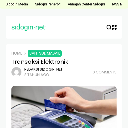
Sidogiri Media
Sidogiri Penerbit
Annajah Center Sidogiri
IASS Medi
HOME
BAHTSUL MASAIL
Transaksi Elektronik
REDAKSI SIDOGIRI.NET
0 COMMENTS
8 TAHUN AGO