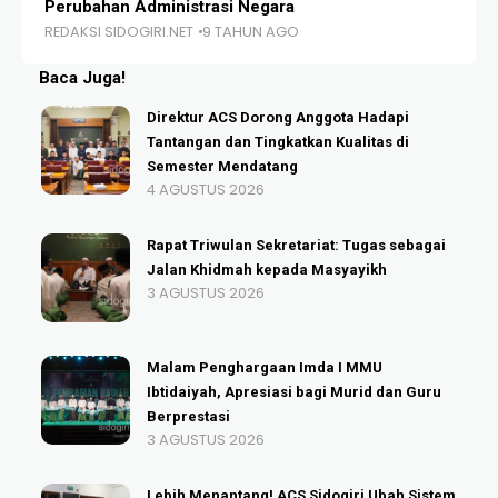
Perubahan Administrasi Negara
Kh
REDAKSI SIDOGIRI.NET
9 TAHUN AGO
RE
Baca Juga!
Direktur ACS Dorong Anggota Hadapi
Tantangan dan Tingkatkan Kualitas di
Semester Mendatang
4 AGUSTUS 2026
Rapat Triwulan Sekretariat: Tugas sebagai
Jalan Khidmah kepada Masyayikh
3 AGUSTUS 2026
Malam Penghargaan Imda I MMU
Ibtidaiyah, Apresiasi bagi Murid dan Guru
Berprestasi
3 AGUSTUS 2026
Lebih Menantang! ACS Sidogiri Ubah Sistem