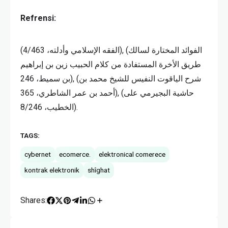
Refrensi:
(الفقه الإسلامي وأدلته، 4/463), (الفوائد المختارة لسالك
طريق الأخرة المستفادة من كلام الحبيب زين بن إبراهيم
بن سميط، 246), (شرح الياقوت النفيس للشيخ محمد بن
أحمد بن عمر الشاطري، 365), (حاشية البجيرمي على
الخطيب، 8/246).
TAGS:
cybernet
ecomerce.
elektronical comerece
kontrak elektronik
shîghat
Shares: