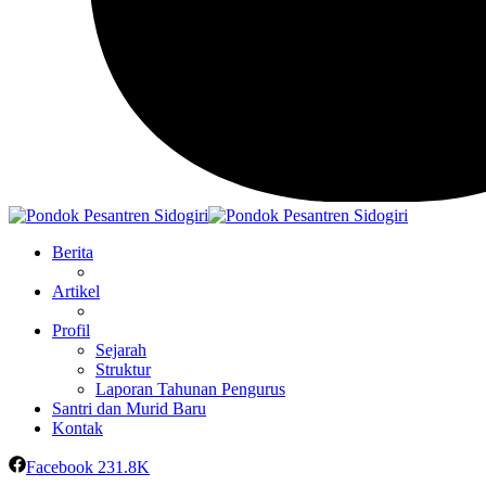
Berita
Artikel
Profil
Sejarah
Struktur
Laporan Tahunan Pengurus
Santri dan Murid Baru
Kontak
Facebook
231.8K