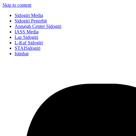
Skip to content
Sidogiri Media
Sidogiri Penerbit
Annajah Center Sidogiri
IASS Media
Laz Sidogiri
L-Kaf Sidogiri
STAISidogiri
Istinbat