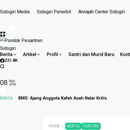
Sidogiri Media
Sidogiri Penerbit
Annajah Center Sidogiri
Berita
Artikel
Profil
Santri dan Murid Baru
Kont
231.8K
08
Agu
2026
BERITA
BMS: Ajang Anggota Kafah Asah Nalar Kritis
HOME
BERITA
FEATURE