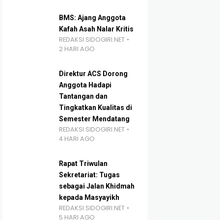
BMS: Ajang Anggota
Kafah Asah Nalar Kritis
REDAKSI SIDOGIRI.NET
2 HARI AGO
Direktur ACS Dorong
Anggota Hadapi
Tantangan dan
Tingkatkan Kualitas di
Semester Mendatang
REDAKSI SIDOGIRI.NET
4 HARI AGO
Rapat Triwulan
Sekretariat: Tugas
sebagai Jalan Khidmah
kepada Masyayikh
REDAKSI SIDOGIRI.NET
5 HARI AGO