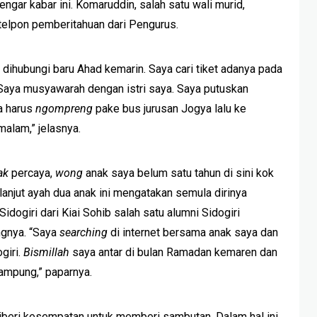
ngar kabar ini. Komaruddin, salah satu wali murid,
elpon pemberitahuan dari Pengurus.
dihubungi baru Ahad kemarin. Saya cari tiket adanya pada
. Saya musyawarah dengan istri saya. Saya putuskan
ga harus
ngompreng
pake bus jurusan Jogya lalu ke
malam,” jelasnya.
ak
percaya,
wong
anak saya belum satu tahun di sini kok
lanjut ayah dua anak ini mengatakan semula dirinya
ogiri dari Kiai Sohib salah satu alumni Sidogiri
gnya. “Saya
searching
di internet bersama anak saya dan
giri.
Bismillah
saya antar di bulan Ramadan kemaren dan
lampung,” paparnya.
 diberi kesempatan untuk memberi sambutan. Dalam hal ini