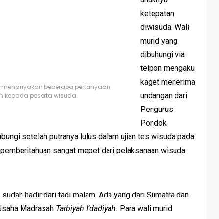
ketepatan
diwisuda. Wali
murid yang
dibuhungi via
telpon mengaku
kaget menerima
ng menanyakan beberapa pertanyaan
undangan dari
h kepada peserta wisuda.
Pengurus
Pondok
bungi setelah putranya lulus dalam ujian tes wisuda pada
u pemberitahuan sangat mepet dari pelaksanaan wisuda
n sudah hadir dari tadi malam. Ada yang dari Sumatra dan
ta Usaha Madrasah
Tarbiyah I’dadiyah
.
Para wali murid