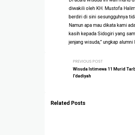
diwakili oleh KH. Mustofa Hali
berdiri di sini sesungguhnya ti
Namun apa mau dikata kami adal
kasih kepada Sidogiri yang sam
jenjang wisuda,” ungkap alumni
PREVIOUS POST
Wisuda Istimewa 11 Murid Tar
I’dadiyah
Related Posts