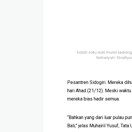
Salah satu wali murid seda
Nahwiyah-Shorfiya
Pesantren Sidogiri. Mereka dihu
hari Ahad (21/12). Meski wakt
mereka bias hadir semua.
“Bahkan yang dari luar pulau pu
Bali,” jelas Muhairil Yusuf, Ta