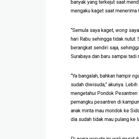
banyak yang terkejut saat mende
mengaku kaget saat menerima t
“Semula saya kaget,
wong
saya 
hari Rabu sehingga tidak nutut
berangkat sendiri saja, sehing
Surabaya dan baru sampai tadi 
“Ya bangalah, bahkan hampir
ng
sudah diwisuda,” akunya. Lebih 
mengetahui Pondok Pesantren Sid
pemangku pesantren di kampun
anak minta mau mondok ke Sido
dia sudah tidak mau pulang ke 
Di acara wisuda ini wali murid