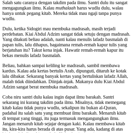
Salah satu caranya dengan takdim pada ilmu. Santri dulu itu sangat
mengagungkan ilmu. Kalau
muthalaah
harus wudlu dulu, walau
hanya untuk pegang kitab. Mereka tidak mau ngaji tanpa punya
wudlu.
Dulu, ketika Sidogiri mau membuka madrasah, masih terjadi
perdebatan. Kiai Abdul Adzim sangat tidak setuju dengan madrasah.
Yang ditakuti beliau adalah, nanti kalau menulis lafadz basmalah di
papan tulis, lalu dihapus, bagaimana remah-remah kapur tulis yang
berjatuhan itu? Takut kena injak. Hawatir remah-remah kapur itu
bekas menulis lafadz basmalah.
Beliau, bahkan sampai keliling ke madrasah, sambil membawa
kardus. Kalau ada kertas bertulis Arab, dipunguti, ditaruh ke kotak
lalu dibakar. Sekarang banyak kertas yang bertuliskan lafadz Allah,
malah tidak diindahkan. Diinjak-injak. Makanya dulu Kiai Abdul
Adzim sangat berat membuka madrasah.
Coba niru santri dulu kalau ingin dapat ilmu barakah. Santri
sekarang ini kurang takdim pada ilmu. Misalnya, tidak memegang
kitab kalau tidak punya wudlu, sekalipun itu bukan al-Quran,
padahal itu salah satu yang membuat ilmu barakah. Menaruh kitab
di tempat yang tinggi, itu juga termasuk mengangungkan ilmu.
Jangan menaruh kitab sejajar dengan kaki. Kalau membawa kitab
itu, kira-kira harus berada di atas pusar. Yang ada, kadang di atas