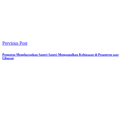
Previous Post
Pengurus Mengharapkan Santri-Santri Mengamalkan Kebiasaan di Pesantren saat
Liburan