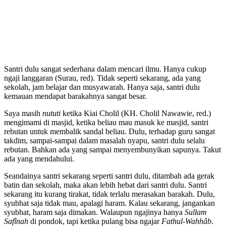
Santri dulu sangat sederhana dalam mencari ilmu. Hanya cukup
ngaji langgaran (Surau, red). Tidak seperti sekarang, ada yang
sekolah, jam belajar dan musyawarah. Hanya saja, santri dulu
kemauan mendapat barakahnya sangat besar.
Saya masih
nututi
ketika Kiai Cholil (KH. Cholil Nawawie, red.)
mengimami di masjid, ketika beliau mau masuk ke masjid, santri
rebutan untuk membalik sandal beliau. Dulu, terhadap guru sangat
takdim, sampai-sampai dalam masalah nyapu, santri dulu selalu
rebutan. Bahkan ada yang sampai menyembunyikan sapunya. Takut
ada yang mendahului.
Seandainya santri sekarang seperti santri dulu, ditambah ada gerak
batin dan sekolah, maka akan lebih hebat dari santri dulu. Santri
sekarang itu kurang tirakat, tidak terlalu merasakan barakah. Dulu,
syubhat saja tidak mau, apalagi haram. Kalau sekarang, jangankan
syubhat, haram saja dimakan. Walaupun ngajinya hanya
Sullam
Saf
înah
di pondok, tapi ketika pulang bisa ngajar
Fathul-Wahh
âb
.