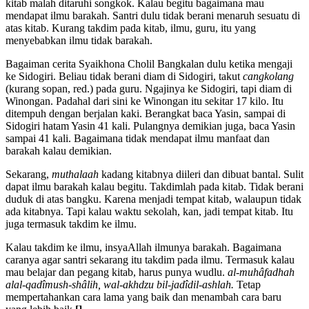
kitab malah ditaruhi songkok. Kalau begitu bagaimana mau
mendapat ilmu barakah. Santri dulu tidak berani menaruh sesuatu di
atas kitab. Kurang takdim pada kitab, ilmu, guru, itu yang
menyebabkan ilmu tidak barakah.
Bagaiman cerita Syaikhona Cholil Bangkalan dulu ketika mengaji
ke Sidogiri. Beliau tidak berani diam di Sidogiri, takut
cangkolang
(kurang sopan, red.) pada guru. Ngajinya ke Sidogiri, tapi diam di
Winongan. Padahal dari sini ke Winongan itu sekitar 17 kilo. Itu
ditempuh dengan berjalan kaki. Berangkat baca Yasin, sampai di
Sidogiri hatam Yasin 41 kali. Pulangnya demikian juga, baca Yasin
sampai 41 kali. Bagaimana tidak mendapat ilmu manfaat dan
barakah kalau demikian.
Sekarang,
muthalaah
kadang kitabnya diileri dan dibuat bantal. Sulit
dapat ilmu barakah kalau begitu. Takdimlah pada kitab. Tidak berani
duduk di atas bangku. Karena menjadi tempat kitab, walaupun tidak
ada kitabnya. Tapi kalau waktu sekolah, kan, jadi tempat kitab. Itu
juga termasuk takdim ke ilmu.
Kalau takdim ke ilmu, insyaAllah ilmunya barakah. Bagaimana
caranya agar santri sekarang itu takdim pada ilmu. Termasuk kalau
mau belajar dan pegang kitab, harus punya wudlu.
al-muh
âfadhah
alal-qad
îmush-sh
âlih, wal-akhdzu bil-jad
îdil-ashlah.
Tetap
mempertahankan cara lama yang baik dan menambah cara baru