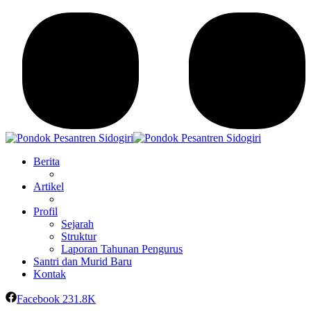
Berita
Artikel
Profil
Sejarah
Struktur
Laporan Tahunan Pengurus
Santri dan Murid Baru
Kontak
Facebook
231.8K