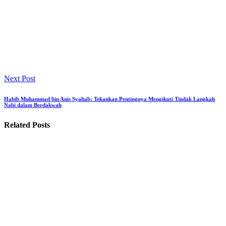
Next Post
Habib Muhammad bin Anis Syahab: Tekankan Pentingnya Mengikuti Tindak Langkah
Nabi dalam Berdakwah
Related Posts