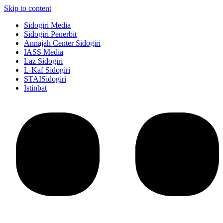
Skip to content
Sidogiri Media
Sidogiri Penerbit
Annajah Center Sidogiri
IASS Media
Laz Sidogiri
L-Kaf Sidogiri
STAISidogiri
Istinbat