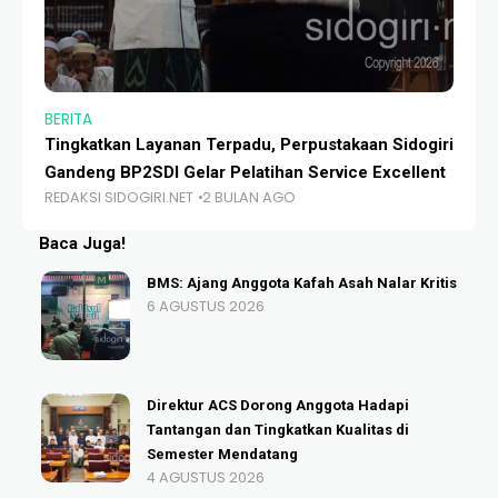
BERITA
BE
Tingkatkan Layanan Terpadu, Perpustakaan Sidogiri
Mu
Gandeng BP2SDI Gelar Pelatihan Service Excellent
Da
REDAKSI SIDOGIRI.NET
2 BULAN AGO
RE
Baca Juga!
BMS: Ajang Anggota Kafah Asah Nalar Kritis
6 AGUSTUS 2026
Direktur ACS Dorong Anggota Hadapi
Tantangan dan Tingkatkan Kualitas di
Semester Mendatang
4 AGUSTUS 2026