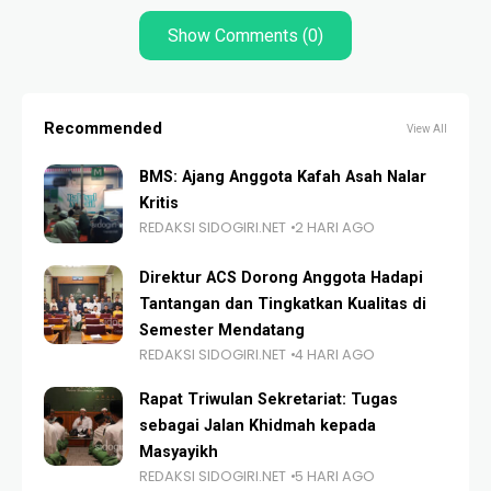
Show Comments (0)
Recommended
View All
BMS: Ajang Anggota Kafah Asah Nalar
Kritis
REDAKSI SIDOGIRI.NET
2 HARI AGO
Direktur ACS Dorong Anggota Hadapi
Tantangan dan Tingkatkan Kualitas di
Semester Mendatang
REDAKSI SIDOGIRI.NET
4 HARI AGO
Rapat Triwulan Sekretariat: Tugas
sebagai Jalan Khidmah kepada
Masyayikh
REDAKSI SIDOGIRI.NET
5 HARI AGO