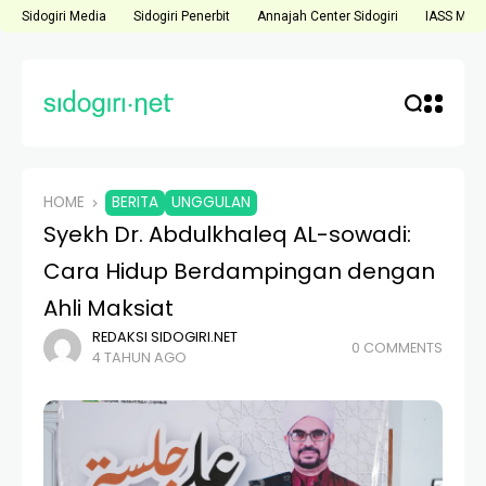
Sidogiri Media
Sidogiri Penerbit
Annajah Center Sidogiri
IASS Medi
HOME
BERITA
UNGGULAN
Syekh Dr. Abdulkhaleq AL-sowadi:
Cara Hidup Berdampingan dengan
Ahli Maksiat
REDAKSI SIDOGIRI.NET
0 COMMENTS
4 TAHUN AGO