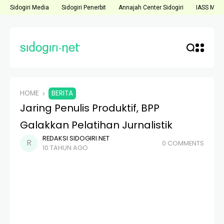
Sidogiri Media
Sidogiri Penerbit
Annajah Center Sidogiri
IASS Medi
HOME
BERITA
Jaring Penulis Produktif, BPP
Galakkan Pelatihan Jurnalistik
REDAKSI SIDOGIRI.NET
0 COMMENTS
10 TAHUN AGO