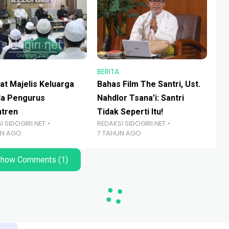
BERITA
BER
hat Majelis Keluarga
Bahas Film The Santri, Ust.
Lo
a Pengurus
Nahdlor Tsana’i: Santri
Me
tren
Tidak Seperti Itu!
Pro
I SIDOGIRI.NET
REDAKSI SIDOGIRI.NET
RED
UN AGO
7 TAHUN AGO
2 
how Comments (1)