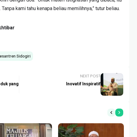
Tanpa kami tahu kenapa beliau memilihnya,” tutur beliau.
htibar
santren Sidogiri
NEXT POST
oduk yang
Inovatif Inspiratif