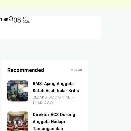
08
Agu
1.8K
2026
Recommended
View All
BMS: Ajang Anggota
Kafah Asah Nalar Kritis
REDAKSI SIDOGIRI.NET
1 HARI AGO
Direktur ACS Dorong
Anggota Hadapi
Tantangan dan