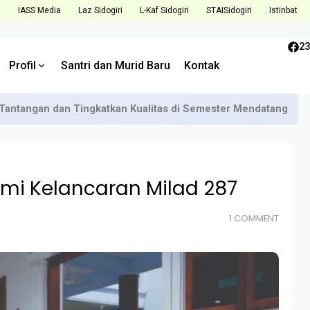
i
IASS Media
Laz Sidogiri
L-Kaf Sidogiri
STAISidogiri
Istinbat
23
Profil
Santri dan Murid Baru
Kontak
Tantangan dan Tingkatkan Kualitas di Semester Mendatang
emi Kelancaran Milad 287
1 COMMENT