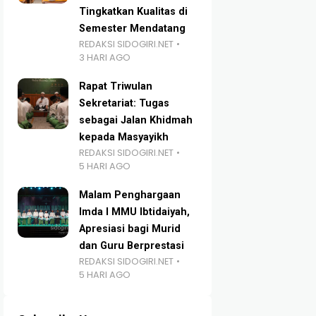
Tingkatkan Kualitas di
Semester Mendatang
REDAKSI SIDOGIRI.NET
3 HARI AGO
Rapat Triwulan
Sekretariat: Tugas
sebagai Jalan Khidmah
kepada Masyayikh
REDAKSI SIDOGIRI.NET
5 HARI AGO
Malam Penghargaan
Imda I MMU Ibtidaiyah,
Apresiasi bagi Murid
dan Guru Berprestasi
REDAKSI SIDOGIRI.NET
5 HARI AGO