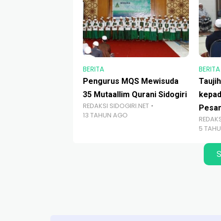
BERITA
BERITA
Pengurus MQS Mewisuda
Tauji
35 Mutaallim Qurani Sidogiri
kepad
REDAKSI SIDOGIRI.NET
Pesan
13 TAHUN AGO
REDAKS
5 TAH
S