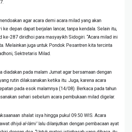
7.
 mendoakan agar acara demi acara milad yang akan
ke depan dapat berjalan lancar, tanpa kendala. Selain itu,
d ke-287 diridhoi para masyayikh Sidogiri. “Acara milad ini
a. Melainkan juga untuk Pondok Pesantren kita tercinta
adhoni, Sektretaris Milad.
ja diadakan pada malam Jumat agar bersamaan dengan
g rutin dilaksanakan ketika itu. Juga, karena acara
patan pada esok malamnya (14/08). Berkaca pada tahun
ksanakan sehari sebelum acara pembukaan milad digelar.
aksaanaan shalat isya hingga pukul 09.50 WIS. Acara
lawat
dhiyâ al-lâmi’
lalu dilanjutkan dengan pembacaan ayat
hiri dengan doa. “Untuk materi istighasah yang dibaca, itu