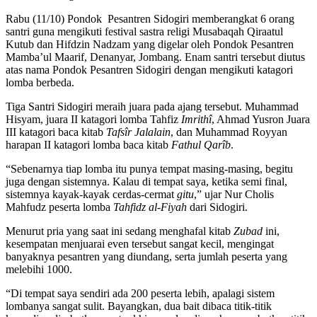
Rabu (11/10) Pondok Pesantren Sidogiri memberangkat 6 orang
santri guna mengikuti festival sastra religi Musabaqah Qiraatul
Kutub dan Hifdzin Nadzam yang digelar oleh Pondok Pesantren
Mamba’ul Maarif, Denanyar, Jombang. Enam santri tersebut diutus
atas nama Pondok Pesantren Sidogiri dengan mengikuti katagori
lomba berbeda.
Tiga Santri Sidogiri meraih juara pada ajang tersebut. Muhammad
Hisyam, juara II katagori lomba Tahfiz
Imrithî
, Ahmad Yusron Juara
III katagori baca kitab
Tafsîr Jalalain
, dan Muhammad Royyan
harapan II katagori lomba baca kitab
Fathul Qarîb
.
“Sebenarnya tiap lomba itu punya tempat masing-masing, begitu
juga dengan sistemnya. Kalau di tempat saya, ketika semi final,
sistemnya kayak-kayak cerdas-cermat
gitu
,” ujar Nur Cholis
Mahfudz peserta lomba
Tahfidz al-Fiyah
dari Sidogiri.
Menurut pria yang saat ini sedang menghafal kitab
Zubad
ini,
kesempatan menjuarai even tersebut sangat kecil, mengingat
banyaknya pesantren yang diundang, serta jumlah peserta yang
melebihi 1000.
“Di tempat saya sendiri ada 200 peserta lebih, apalagi sistem
lombanya sangat sulit. Bayangkan, dua bait dibaca titik-titik