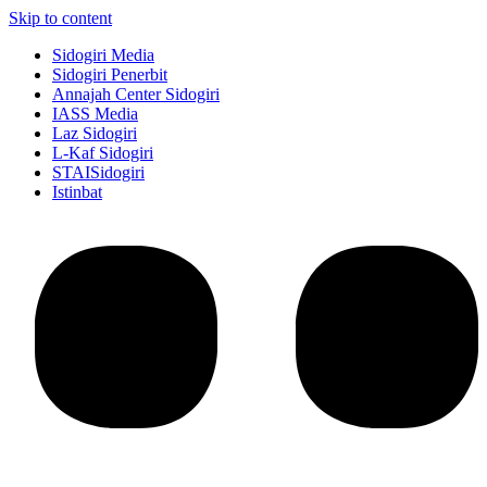
Skip to content
Sidogiri Media
Sidogiri Penerbit
Annajah Center Sidogiri
IASS Media
Laz Sidogiri
L-Kaf Sidogiri
STAISidogiri
Istinbat