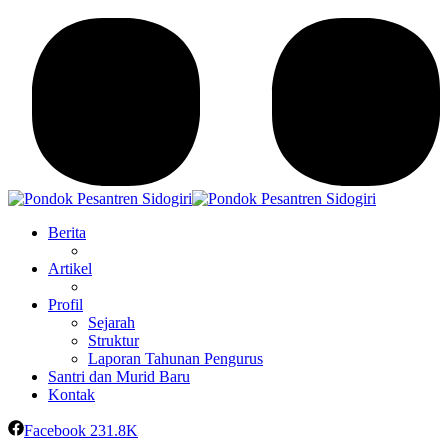
Berita
Artikel
Profil
Sejarah
Struktur
Laporan Tahunan Pengurus
Santri dan Murid Baru
Kontak
Facebook
231.8K