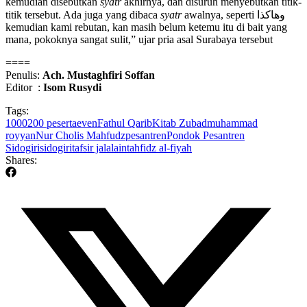
kemudian disebutkan
syatr
akhirnya, dan disuruh menyebutkan titik-
titik tersebut. Ada juga yang dibaca
syatr
awalnya, seperti وهاكذا
kemudian kami rebutan, kan masih belum ketemu itu di bait yang
mana, pokoknya sangat sulit,” ujar pria asal Surabaya tersebut
====
Penulis:
Ach. Mustaghfiri Soffan
Editor :
Isom Rusydi
Tags:
1000
200 peserta
even
Fathul Qarib
Kitab Zubad
muhammad
royyan
Nur Cholis Mahfudz
pesantren
Pondok Pesantren
Sidogiri
sidogiri
tafsir jalalain
tahfidz al-fiyah
Shares: