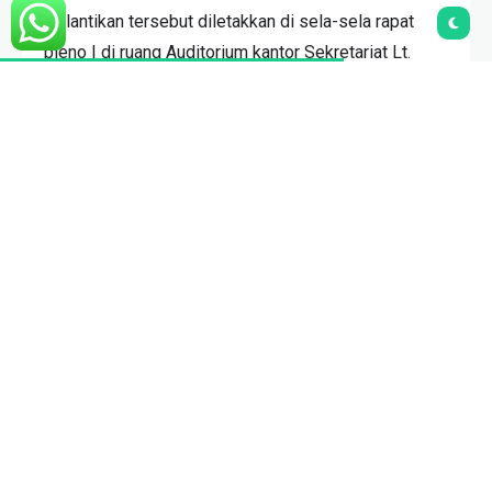
Pelantikan tersebut diletakkan di sela-sela rapat
pleno I di ruang Auditorium kantor Sekretariat Lt.
II. Acara yang digelar selama dua hari, yakni Rabu
dan Kamis tersebut dihadiri semua pengurus
pelaksana PPS.
Tahun ini, HM. Abd Jalil Kamil, Ketua III PPS, dilantik
sebagai koordinator I Ikhtibar, sedangkan
koordinator II dipasrahkan kepada HM. Aminulloh Bq,
Ketua I PPS.
Adapun personalia panitia inti Milad Pondok
Pesantren Sidogiri yang ke-281 dan Haflah Ikhtibar
ke-82 Madrasah Miftahul Ulum adalah, ketua
Muhammad Iqbal Akkad, wakil ketua M.Faqih,