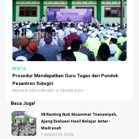
BERITA
BE
Prosedur Mendapatkan Guru Tugas dari Pondok
Pe
Pesantren Sidogiri
Te
REDAKSI SIDOGIRI.NET
2 TAHUN AGO
RE
Baca Juga!
58 Ranting Ikuti Muammar Tsanawiyah,
Ajang Evaluasi Hasil Belajar Antar-
Madrasah
7 AGUSTUS 2026