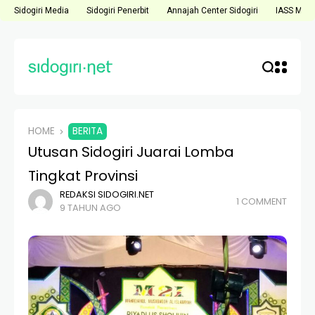
Sidogiri Media
Sidogiri Penerbit
Annajah Center Sidogiri
IASS Medi
HOME
BERITA
Utusan Sidogiri Juarai Lomba
Tingkat Provinsi
REDAKSI SIDOGIRI.NET
1 COMMENT
9 TAHUN AGO