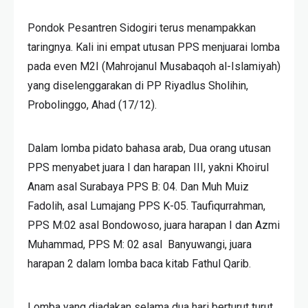
Pondok Pesantren Sidogiri terus menampakkan
taringnya. Kali ini empat utusan PPS menjuarai lomba
pada even M2I (Mahrojanul Musabaqoh al-Islamiyah)
yang diselenggarakan di PP Riyadlus Sholihin,
Probolinggo, Ahad (17/12).
Dalam lomba pidato bahasa arab, Dua orang utusan
PPS menyabet juara I dan harapan III, yakni Khoirul
Anam asal Surabaya PPS B: 04. Dan Muh Muiz
Fadolih, asal Lumajang PPS K-05. Taufiqurrahman,
PPS M:02 asal Bondowoso, juara harapan I dan Azmi
Muhammad, PPS M: 02 asal Banyuwangi, juara
harapan 2 dalam lomba baca kitab Fathul Qarib.
Lomba yang diadakan selama dua hari berturut turut